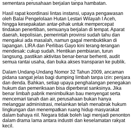
sementara perusahaan berjalan tanpa hambatan.
Hasil rapat koordinasi lintas instansi, upaya pengawasan
oleh Balai Pengelolaan Hutan Lestari Wilayah I Aceh,
hingga kesepakatan antar-pihak untuk mempercepat
tindakan penertiban, semuanya berjalan di tempat. Aparat
daerah, kepolisian, pemerintah provinsi sudah tahu dan
mengakui ada masalah, namun gagal membuktikan di
lapangan. LIRA dan Perlibas Gayo kini terang-terangan
mendesak: cukup sudah. Hentikan pembiaran, turun
langsung, pastikan aktivitas benar-benar berhenti, audit
semua rantai usaha, dan buka akses transparan ke publik.
Dalam Undang-Undang Nomor 32 Tahun 2009, ancaman
pidana sangat jelas bagi dumping limbah tanpa izin: penjara
dan denda. Bahkan, setiap upaya penghalangan penegakan
hukum dan pemeriksaan bisa diperberat sanksinya. Jika
benar limbah pabrik menimbulkan bau menyengat serta
mencemari tanah dan air, perusahaan bukan hanya
melanggar administrasi, melainkan telah menabrak hukum
lingkungan dan menempatkan ruang hidup masyarakat
dalam bahaya riil. Negara tidak boleh lagi menjadi penonton
dalam drama lama antara industri dan keselamatan rakyat
kecil.