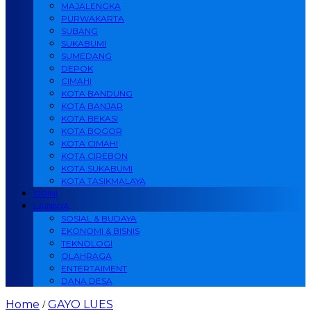
MAJALENGKA
PURWAKARTA
SUBANG
SUKABUMI
SUMEDANG
DEPOK
CIMAHI
KOTA BANDUNG
KOTA BANJAR
KOTA BEKASI
KOTA BOGOR
KOTA CIMAHI
KOTA CIREBON
KOTA SUKABUMI
KOTA TASIKMALAYA
OPINI
LAINNYA
SOSIAL & BUDAYA
EKONOMI & BISNIS
TEKNOLOGI
OLAHRAGA
ENTERTAIMENT
DANA DESA
Home
GAYO LUES
/