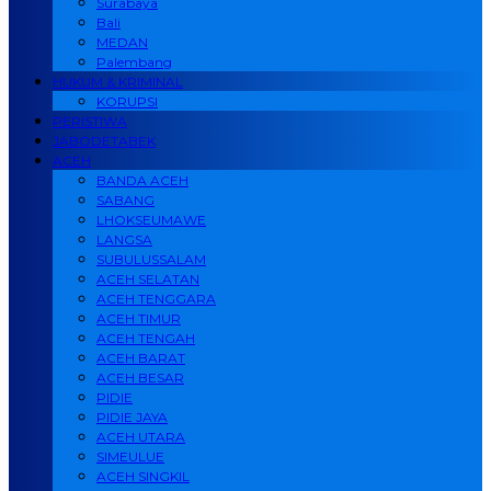
Surabaya
Bali
MEDAN
Palembang
HUKUM & KRIMINAL
KORUPSI
PERISTIWA
JABODETABEK
ACEH
BANDA ACEH
SABANG
LHOKSEUMAWE
LANGSA
SUBULUSSALAM
ACEH SELATAN
ACEH TENGGARA
ACEH TIMUR
ACEH TENGAH
ACEH BARAT
ACEH BESAR
PIDIE
PIDIE JAYA
ACEH UTARA
SIMEULUE
ACEH SINGKIL