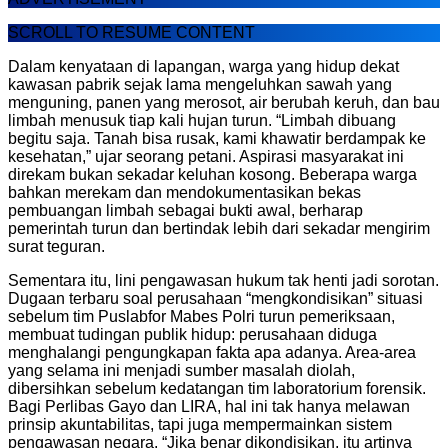
SCROLL TO RESUME CONTENT
Dalam kenyataan di lapangan, warga yang hidup dekat
kawasan pabrik sejak lama mengeluhkan sawah yang
menguning, panen yang merosot, air berubah keruh, dan bau
limbah menusuk tiap kali hujan turun. “Limbah dibuang
begitu saja. Tanah bisa rusak, kami khawatir berdampak ke
kesehatan,” ujar seorang petani. Aspirasi masyarakat ini
direkam bukan sekadar keluhan kosong. Beberapa warga
bahkan merekam dan mendokumentasikan bekas
pembuangan limbah sebagai bukti awal, berharap
pemerintah turun dan bertindak lebih dari sekadar mengirim
surat teguran.
Sementara itu, lini pengawasan hukum tak henti jadi sorotan.
Dugaan terbaru soal perusahaan “mengkondisikan” situasi
sebelum tim Puslabfor Mabes Polri turun pemeriksaan,
membuat tudingan publik hidup: perusahaan diduga
menghalangi pengungkapan fakta apa adanya. Area-area
yang selama ini menjadi sumber masalah diolah,
dibersihkan sebelum kedatangan tim laboratorium forensik.
Bagi Perlibas Gayo dan LIRA, hal ini tak hanya melawan
prinsip akuntabilitas, tapi juga mempermainkan sistem
pengawasan negara. “Jika benar dikondisikan, itu artinya