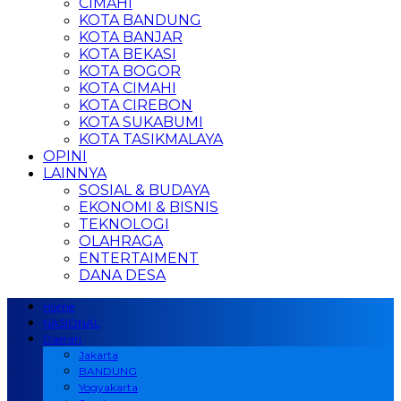
CIMAHI
KOTA BANDUNG
KOTA BANJAR
KOTA BEKASI
KOTA BOGOR
KOTA CIMAHI
KOTA CIREBON
KOTA SUKABUMI
KOTA TASIKMALAYA
OPINI
LAINNYA
SOSIAL & BUDAYA
EKONOMI & BISNIS
TEKNOLOGI
OLAHRAGA
ENTERTAIMENT
DANA DESA
Home
NASIONAL
Daerah
Jakarta
BANDUNG
Yogyakarta