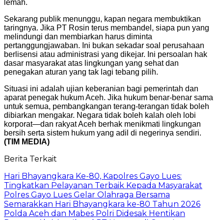
lemah.
Sekarang publik menunggu, kapan negara membuktikan
taringnya. Jika PT Rosin terus membandel, siapa pun yang
melindungi dan membiarkan harus diminta
pertanggungjawaban. Ini bukan sekadar soal perusahaan
berlisensi atau administrasi yang dikejar. Ini persoalan hak
dasar masyarakat atas lingkungan yang sehat dan
penegakan aturan yang tak lagi tebang pilih.
Situasi ini adalah ujian keberanian bagi pemerintah dan
aparat penegak hukum Aceh. Jika hukum benar-benar sama
untuk semua, pembangkangan terang-terangan tidak boleh
dibiarkan mengakar. Negara tidak boleh kalah oleh lobi
korporat—dan rakyat Aceh berhak menikmati lingkungan
bersih serta sistem hukum yang adil di negerinya sendiri.
(TIM MEDIA)
Berita Terkait
Hari Bhayangkara Ke-80, Kapolres Gayo Lues:
Tingkatkan Pelayanan Terbaik Kepada Masyarakat
Polres Gayo Lues Gelar Olahraga Bersama
Semarakkan Hari Bhayangkara ke-80 Tahun 2026
Polda Aceh dan Mabes Polri Didesak Hentikan