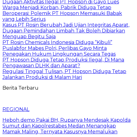
Dugaan Aktivitas Ilegal PT Hopson di Gayo Lues
Warga Menjadi Korban, Pabrik Diduga Tetap
Beroperasi: Polemik PT Hopson Memasuki Babak
yang Lebih Serius
Kasus PT Rosin Berubah Jadi Ujian Integritas Aparat,
Dugaan Pemindahan Limbah Tak Boleh Dibiarkan
Menguap Begitu Saja
PT Rosin Chemicals Indonesia Diduga “Kibuli”
Puslabfor Mabes Polri, Perlibas Gayo Minta
Penegakan Hukum Lingkungan Secara Tegas
PT Hopson Diduga Tetap Produksi Ilegal, Di Mana
Pengawasan DLHK dan Aparat?
Regulasi Tinggal Tulisan, PT Hopson Diduga Tetap
Jalankan Produksi di Malam Hari
Berita Terbaru
REGIONAL
Heboh demo Pakai BH, Rupanya Mendesak Kapolda
Sumut dan Kapolrestabes Medan Menangkap
Mamak Maling, Ternyata Kasusnya Memalukan