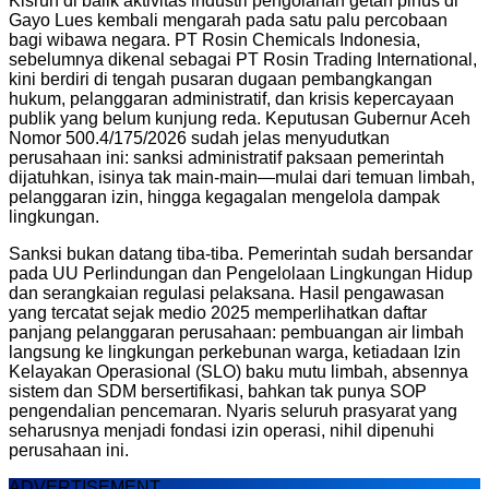
Kisruh di balik aktivitas industri pengolahan getah pinus di
Gayo Lues kembali mengarah pada satu palu percobaan
bagi wibawa negara. PT Rosin Chemicals Indonesia,
sebelumnya dikenal sebagai PT Rosin Trading International,
kini berdiri di tengah pusaran dugaan pembangkangan
hukum, pelanggaran administratif, dan krisis kepercayaan
publik yang belum kunjung reda. Keputusan Gubernur Aceh
Nomor 500.4/175/2026 sudah jelas menyudutkan
perusahaan ini: sanksi administratif paksaan pemerintah
dijatuhkan, isinya tak main-main—mulai dari temuan limbah,
pelanggaran izin, hingga kegagalan mengelola dampak
lingkungan.
Sanksi bukan datang tiba-tiba. Pemerintah sudah bersandar
pada UU Perlindungan dan Pengelolaan Lingkungan Hidup
dan serangkaian regulasi pelaksana. Hasil pengawasan
yang tercatat sejak medio 2025 memperlihatkan daftar
panjang pelanggaran perusahaan: pembuangan air limbah
langsung ke lingkungan perkebunan warga, ketiadaan Izin
Kelayakan Operasional (SLO) baku mutu limbah, absennya
sistem dan SDM bersertifikasi, bahkan tak punya SOP
pengendalian pencemaran. Nyaris seluruh prasyarat yang
seharusnya menjadi fondasi izin operasi, nihil dipenuhi
perusahaan ini.
ADVERTISEMENT