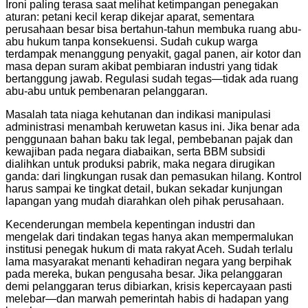
Ironi paling terasa saat melihat ketimpangan penegakan
aturan: petani kecil kerap dikejar aparat, sementara
perusahaan besar bisa bertahun-tahun membuka ruang abu-
abu hukum tanpa konsekuensi. Sudah cukup warga
terdampak menanggung penyakit, gagal panen, air kotor dan
masa depan suram akibat pembiaran industri yang tidak
bertanggung jawab. Regulasi sudah tegas—tidak ada ruang
abu-abu untuk pembenaran pelanggaran.
Masalah tata niaga kehutanan dan indikasi manipulasi
administrasi menambah keruwetan kasus ini. Jika benar ada
penggunaan bahan baku tak legal, pembebanan pajak dan
kewajiban pada negara diabaikan, serta BBM subsidi
dialihkan untuk produksi pabrik, maka negara dirugikan
ganda: dari lingkungan rusak dan pemasukan hilang. Kontrol
harus sampai ke tingkat detail, bukan sekadar kunjungan
lapangan yang mudah diarahkan oleh pihak perusahaan.
Kecenderungan membela kepentingan industri dan
mengelak dari tindakan tegas hanya akan mempermalukan
institusi penegak hukum di mata rakyat Aceh. Sudah terlalu
lama masyarakat menanti kehadiran negara yang berpihak
pada mereka, bukan pengusaha besar. Jika pelanggaran
demi pelanggaran terus dibiarkan, krisis kepercayaan pasti
melebar—dan marwah pemerintah habis di hadapan yang