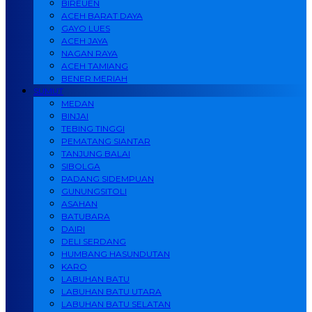
BIREUEN
ACEH BARAT DAYA
GAYO LUES
ACEH JAYA
NAGAN RAYA
ACEH TAMIANG
BENER MERIAH
SUMUT
MEDAN
BINJAI
TEBING TINGGI
PEMATANG SIANTAR
TANJUNG BALAI
SIBOLGA
PADANG SIDEMPUAN
GUNUNGSITOLI
ASAHAN
BATUBARA
DAIRI
DELI SERDANG
HUMBANG HASUNDUTAN
KARO
LABUHAN BATU
LABUHAN BATU UTARA
LABUHAN BATU SELATAN