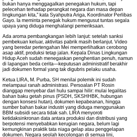
bukan hanya menggagalkan penegakan hukum, tapi
pelecehan terhadap perangkat negara dan masa depan
lingkungan kita,” kata Syahputra Ariga, Koordinator Perlibas
Gayo. Ia meminta penegak hukum mengusut tuntas segala
upaya yang diduga menghalangi pemeriksaan.
Ada aroma pembangkangan lebih lanjut: setelah sanksi
pembekuan keluar, aktivitas pabrik masih berlanjut. Video
yang beredar pertengahan Mei memperlihatkan cerobong
asap aktif, produksi tetap jalan. Kepala Dinas Lingkungan
Hidup Aceh sudah menegaskan penghentian penuh, namun
di lapangan beda cerita—keputusan administratif berakhir
jadi dokumen formal yang tak digubris pelaku usaha.
Ketua LIRA, M. Purba, SH menilai polemik ini sudah
melampaui ranah administrasi. Persoalan PT Rosin
dianggap menyebar dari hulu sampai hilir: mulai legalitas
bahan baku getah pinus (PSDH, SKSHHBK, hubungan
dengan konsesi hutan), dokumen kepabeanan, hingga
sumber bahan bakar industri yang diduga menggunakan
BBM subsidi secara tidak sah. LIRA menyoroti
ketidaksinkronan data antara produksi dan distribusi yang
berpotensi menyebabkan kerugian negara, belum lagi
kemungkinan praktik tata niaga gelap atau penggelapan
dokumen. Negara seolah kecolongan di semua lini,