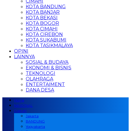
CIMAHI
KOTA BANDUNG
KOTA BANJAR
KOTA BEKASI
KOTA BOGOR
KOTA CIMAHI
KOTA CIREBON
KOTA SUKABUMI
KOTA TASIKMALAYA
OPINI
LAINNYA
SOSIAL & BUDAYA
EKONOMI & BISNIS
TEKNOLOGI
OLAHRAGA
ENTERTAIMENT
DANA DESA
Home
NASIONAL
Daerah
Jakarta
BANDUNG
Yogyakarta