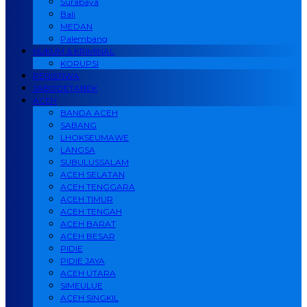
Surabaya
Bali
MEDAN
Palembang
HUKUM & KRIMINAL
KORUPSI
PERISTIWA
JABODETABEK
ACEH
BANDA ACEH
SABANG
LHOKSEUMAWE
LANGSA
SUBULUSSALAM
ACEH SELATAN
ACEH TENGGARA
ACEH TIMUR
ACEH TENGAH
ACEH BARAT
ACEH BESAR
PIDIE
PIDIE JAYA
ACEH UTARA
SIMEULUE
ACEH SINGKIL