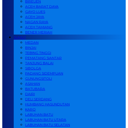
BIREUEN
ACEH BARAT DAYA
GAYO LUES
ACEH JAYA
NAGAN RAYA
ACEH TAMIANG
BENER MERIAH
SUMUT
MEDAN
BINJAI
TEBING TINGGI
PEMATANG SIANTAR
TANJUNG BALAI
SIBOLGA
PADANG SIDEMPUAN
GUNUNGSITOLI
ASAHAN
BATUBARA
DAIRI
DELI SERDANG
HUMBANG HASUNDUTAN
KARO
LABUHAN BATU
LABUHAN BATU UTARA
LABUHAN BATU SELATAN