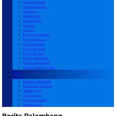
MAJALENGKA
PURWAKARTA
SUBANG
SUKABUMI
SUMEDANG
DEPOK
CIMAHI
KOTA BANDUNG
KOTA BANJAR
KOTA BEKASI
KOTA BOGOR
KOTA CIMAHI
KOTA CIREBON
KOTA SUKABUMI
KOTA TASIKMALAYA
OPINI
LAINNYA
SOSIAL & BUDAYA
EKONOMI & BISNIS
TEKNOLOGI
OLAHRAGA
ENTERTAIMENT
DANA DESA
Berita
Palembang