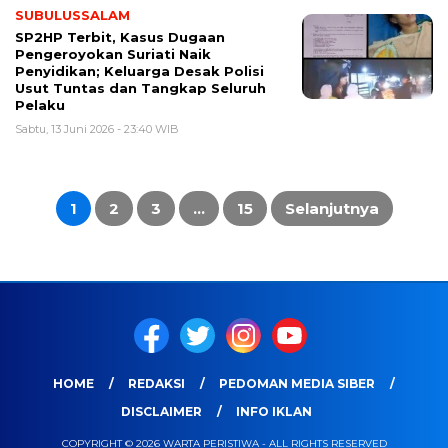
SUBULUSSALAM
SP2HP Terbit, Kasus Dugaan
Pengeroyokan Suriati Naik
Penyidikan; Keluarga Desak Polisi
Usut Tuntas dan Tangkap Seluruh
Pelaku
Sabtu, 13 Juni 2026 - 23:40 WIB
Paginasi
pos
1
2
3
…
15
Selanjutnya
HOME
REDAKSI
PEDOMAN MEDIA SIBER
DISCLAIMER
INFO IKLAN
COPYRIGHT © 2026 WARTA PERISTIWA - ALL RIGHTS RESERVED