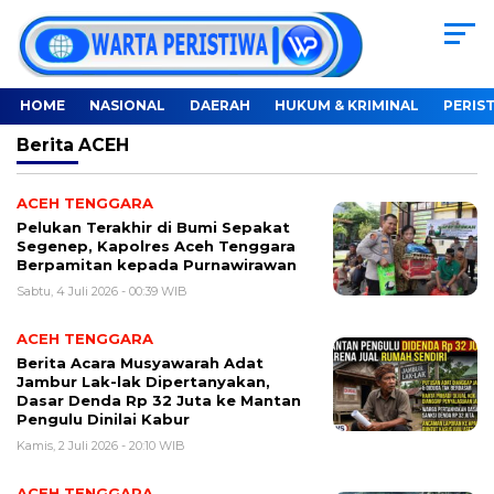
HOME
NASIONAL
DAERAH
HUKUM & KRIMINAL
PERIS
Berita
ACEH
ACEH TENGGARA
Pelukan Terakhir di Bumi Sepakat
Segenep, Kapolres Aceh Tenggara
Berpamitan kepada Purnawirawan
Sabtu, 4 Juli 2026 - 00:39 WIB
ACEH TENGGARA
Berita Acara Musyawarah Adat
Jambur Lak-lak Dipertanyakan,
Dasar Denda Rp 32 Juta ke Mantan
Pengulu Dinilai Kabur
Kamis, 2 Juli 2026 - 20:10 WIB
ACEH TENGGARA