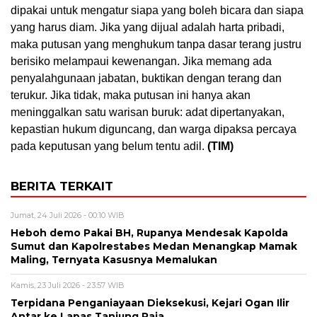
dipakai untuk mengatur siapa yang boleh bicara dan siapa
yang harus diam. Jika yang dijual adalah harta pribadi,
maka putusan yang menghukum tanpa dasar terang justru
berisiko melampaui kewenangan. Jika memang ada
penyalahgunaan jabatan, buktikan dengan terang dan
terukur. Jika tidak, maka putusan ini hanya akan
meninggalkan satu warisan buruk: adat dipertanyakan,
kepastian hukum diguncang, dan warga dipaksa percaya
pada keputusan yang belum tentu adil.
(TIM)
BERITA TERKAIT
Jumat, 24 Juli 2026 - 00:10 WIB
Heboh demo Pakai BH, Rupanya Mendesak Kapolda
Sumut dan Kapolrestabes Medan Menangkap Mamak
Maling, Ternyata Kasusnya Memalukan
Kamis, 23 Juli 2026 - 23:57 WIB
Terpidana Penganiayaan Dieksekusi, Kejari Ogan Ilir
Antar ke Lapas Tanjung Raja