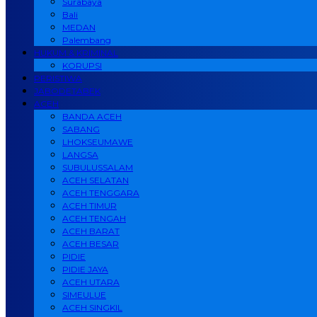
Surabaya
Bali
MEDAN
Palembang
HUKUM & KRIMINAL
KORUPSI
PERISTIWA
JABODETABEK
ACEH
BANDA ACEH
SABANG
LHOKSEUMAWE
LANGSA
SUBULUSSALAM
ACEH SELATAN
ACEH TENGGARA
ACEH TIMUR
ACEH TENGAH
ACEH BARAT
ACEH BESAR
PIDIE
PIDIE JAYA
ACEH UTARA
SIMEULUE
ACEH SINGKIL