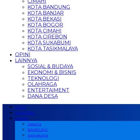
CIMAHI
KOTA BANDUNG
KOTA BANJAR
KOTA BEKASI
KOTA BOGOR
KOTA CIMAHI
KOTA CIREBON
KOTA SUKABUMI
KOTA TASIKMALAYA
OPINI
LAINNYA
SOSIAL & BUDAYA
EKONOMI & BISNIS
TEKNOLOGI
OLAHRAGA
ENTERTAIMENT
DANA DESA
Home
NASIONAL
Daerah
Jakarta
BANDUNG
Yogyakarta