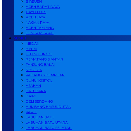
BIREUEN
ACEH BARAT DAYA
GAYO LUES
ACEH JAYA
NAGAN RAYA
ACEH TAMIANG
BENER MERIAH
SUMUT
MEDAN
BINJAI
TEBING TINGGI
PEMATANG SIANTAR
TANJUNG BALAI
SIBOLGA
PADANG SIDEMPUAN
GUNUNGSITOLI
ASAHAN
BATUBARA
DAIRI
DELI SERDANG
HUMBANG HASUNDUTAN
KARO
LABUHAN BATU
LABUHAN BATU UTARA
LABUHAN BATU SELATAN