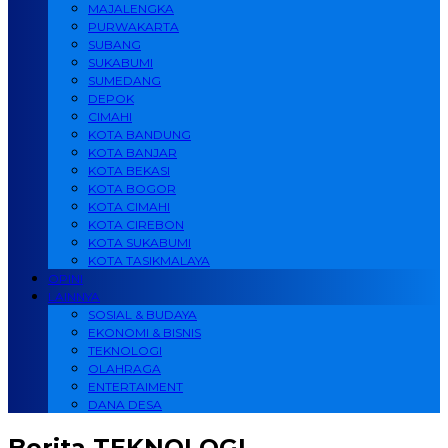
MAJALENGKA
PURWAKARTA
SUBANG
SUKABUMI
SUMEDANG
DEPOK
CIMAHI
KOTA BANDUNG
KOTA BANJAR
KOTA BEKASI
KOTA BOGOR
KOTA CIMAHI
KOTA CIREBON
KOTA SUKABUMI
KOTA TASIKMALAYA
OPINI
LAINNYA
SOSIAL & BUDAYA
EKONOMI & BISNIS
TEKNOLOGI
OLAHRAGA
ENTERTAIMENT
DANA DESA
Berita
TEKNOLOGI