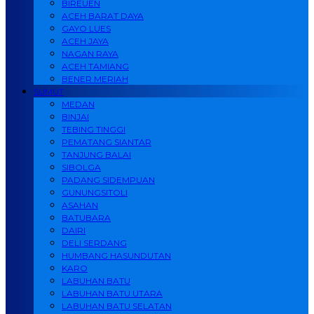
BIREUEN
ACEH BARAT DAYA
GAYO LUES
ACEH JAYA
NAGAN RAYA
ACEH TAMIANG
BENER MERIAH
SUMUT
MEDAN
BINJAI
TEBING TINGGI
PEMATANG SIANTAR
TANJUNG BALAI
SIBOLGA
PADANG SIDEMPUAN
GUNUNGSITOLI
ASAHAN
BATUBARA
DAIRI
DELI SERDANG
HUMBANG HASUNDUTAN
KARO
LABUHAN BATU
LABUHAN BATU UTARA
LABUHAN BATU SELATAN