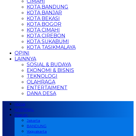
CIMAHI
KOTA BANDUNG
KOTA BANJAR
KOTA BEKASI
KOTA BOGOR
KOTA CIMAHI
KOTA CIREBON
KOTA SUKABUMI
KOTA TASIKMALAYA
OPINI
LAINNYA
SOSIAL & BUDAYA
EKONOMI & BISNIS
TEKNOLOGI
OLAHRAGA
ENTERTAIMENT
DANA DESA
Home
NASIONAL
Daerah
Jakarta
BANDUNG
Yogyakarta