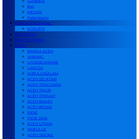
Surabaya
Bali
MEDAN
Palembang
HUKUM & KRIMINAL
KORUPSI
PERISTIWA
JABODETABEK
ACEH
BANDA ACEH
SABANG
LHOKSEUMAWE
LANGSA
SUBULUSSALAM
ACEH SELATAN
ACEH TENGGARA
ACEH TIMUR
ACEH TENGAH
ACEH BARAT
ACEH BESAR
PIDIE
PIDIE JAYA
ACEH UTARA
SIMEULUE
ACEH SINGKIL