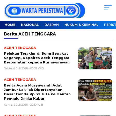
HOME
NASIONAL
DAERAH
HUKUM & KRIMINAL
PERIS
Berita
ACEH TENGGARA
ACEH TENGGARA
Pelukan Terakhir di Bumi Sepakat
Segenep, Kapolres Aceh Tenggara
Berpamitan kepada Purnawirawan
Sabtu, 4 Juli 2026 - 00:39 WIB
ACEH TENGGARA
Berita Acara Musyawarah Adat
Jambur Lak-lak Dipertanyakan,
Dasar Denda Rp 32 Juta ke Mantan
Pengulu Dinilai Kabur
Kamis, 2 Juli 2026 - 20:10 WIB
ACEH TENGGARA