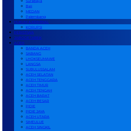
Surabaya
Bali
MEDAN
Palembang
HUKUM & KRIMINAL
KORUPSI
PERISTIWA
JABODETABEK
ACEH
BANDA ACEH
SABANG
LHOKSEUMAWE
LANGSA
SUBULUSSALAM
ACEH SELATAN
ACEH TENGGARA
ACEH TIMUR
ACEH TENGAH
ACEH BARAT
ACEH BESAR
PIDIE
PIDIE JAYA
ACEH UTARA
SIMEULUE
ACEH SINGKIL