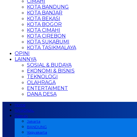
CIMAHI
KOTA BANDUNG
KOTA BANJAR
KOTA BEKASI
KOTA BOGOR
KOTA CIMAHI
KOTA CIREBON
KOTA SUKABUMI
KOTA TASIKMALAYA
OPINI
LAINNYA
SOSIAL & BUDAYA
EKONOMI & BISNIS
TEKNOLOGI
OLAHRAGA
ENTERTAIMENT
DANA DESA
Home
NASIONAL
Daerah
Jakarta
BANDUNG
Yogyakarta