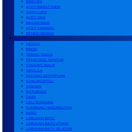
BIREUEN
ACEH BARAT DAYA
GAYO LUES
ACEH JAYA
NAGAN RAYA
ACEH TAMIANG
BENER MERIAH
SUMUT
MEDAN
BINJAI
TEBING TINGGI
PEMATANG SIANTAR
TANJUNG BALAI
SIBOLGA
PADANG SIDEMPUAN
GUNUNGSITOLI
ASAHAN
BATUBARA
DAIRI
DELI SERDANG
HUMBANG HASUNDUTAN
KARO
LABUHAN BATU
LABUHAN BATU UTARA
LABUHAN BATU SELATAN