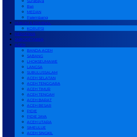
Surabaya
Bali
MEDAN
Palembang
HUKUM & KRIMINAL
KORUPSI
PERISTIWA
JABODETABEK
ACEH
BANDA ACEH
SABANG
LHOKSEUMAWE
LANGSA
SUBULUSSALAM
ACEH SELATAN
ACEH TENGGARA
ACEH TIMUR
ACEH TENGAH
ACEH BARAT
ACEH BESAR
PIDIE
PIDIE JAYA
ACEH UTARA
SIMEULUE
ACEH SINGKIL