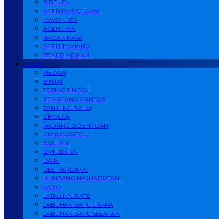
BIREUEN
ACEH BARAT DAYA
GAYO LUES
ACEH JAYA
NAGAN RAYA
ACEH TAMIANG
BENER MERIAH
SUMUT
MEDAN
BINJAI
TEBING TINGGI
PEMATANG SIANTAR
TANJUNG BALAI
SIBOLGA
PADANG SIDEMPUAN
GUNUNGSITOLI
ASAHAN
BATUBARA
DAIRI
DELI SERDANG
HUMBANG HASUNDUTAN
KARO
LABUHAN BATU
LABUHAN BATU UTARA
LABUHAN BATU SELATAN