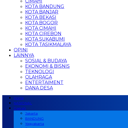
CIMAHI
KOTA BANDUNG
KOTA BANJAR
KOTA BEKASI
KOTA BOGOR
KOTA CIMAHI
KOTA CIREBON
KOTA SUKABUMI
KOTA TASIKMALAYA
OPINI
LAINNYA
SOSIAL & BUDAYA
EKONOMI & BISNIS
TEKNOLOGI
OLAHRAGA
ENTERTAIMENT
DANA DESA
Home
NASIONAL
Daerah
Jakarta
BANDUNG
Yogyakarta