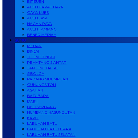
BIREUEN
ACEH BARAT DAYA
GAYO LUES
ACEH JAYA
NAGAN RAYA
ACEH TAMIANG
BENER MERIAH
SUMUT
MEDAN
BINJAI
TEBING TINGGI
PEMATANG SIANTAR
TANJUNG BALAI
SIBOLGA
PADANG SIDEMPUAN
GUNUNGSITOLI
ASAHAN
BATUBARA
DAIRI
DELI SERDANG
HUMBANG HASUNDUTAN
KARO
LABUHAN BATU
LABUHAN BATU UTARA
LABUHAN BATU SELATAN