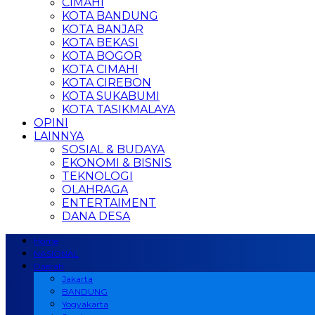
CIMAHI
KOTA BANDUNG
KOTA BANJAR
KOTA BEKASI
KOTA BOGOR
KOTA CIMAHI
KOTA CIREBON
KOTA SUKABUMI
KOTA TASIKMALAYA
OPINI
LAINNYA
SOSIAL & BUDAYA
EKONOMI & BISNIS
TEKNOLOGI
OLAHRAGA
ENTERTAIMENT
DANA DESA
Home
NASIONAL
Daerah
Jakarta
BANDUNG
Yogyakarta