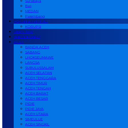
Surabaya
Bali
MEDAN
Palembang
HUKUM & KRIMINAL
KORUPSI
PERISTIWA
JABODETABEK
ACEH
BANDA ACEH
SABANG
LHOKSEUMAWE
LANGSA
SUBULUSSALAM
ACEH SELATAN
ACEH TENGGARA
ACEH TIMUR
ACEH TENGAH
ACEH BARAT
ACEH BESAR
PIDIE
PIDIE JAYA
ACEH UTARA
SIMEULUE
ACEH SINGKIL