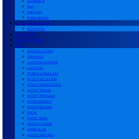
Surabaya
Bali
MEDAN
Palembang
HUKUM & KRIMINAL
KORUPSI
PERISTIWA
JABODETABEK
ACEH
BANDA ACEH
SABANG
LHOKSEUMAWE
LANGSA
SUBULUSSALAM
ACEH SELATAN
ACEH TENGGARA
ACEH TIMUR
ACEH TENGAH
ACEH BARAT
ACEH BESAR
PIDIE
PIDIE JAYA
ACEH UTARA
SIMEULUE
ACEH SINGKIL