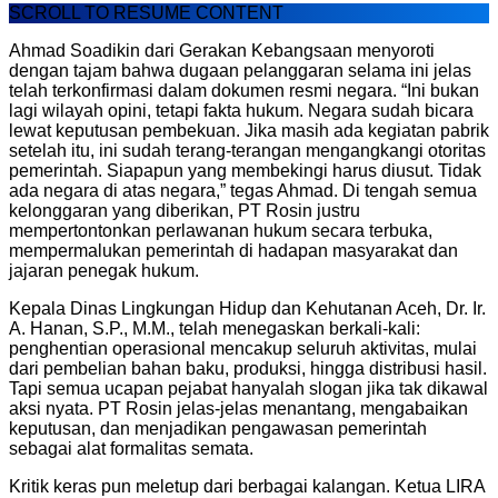
SCROLL TO RESUME CONTENT
Ahmad Soadikin dari Gerakan Kebangsaan menyoroti
dengan tajam bahwa dugaan pelanggaran selama ini jelas
telah terkonfirmasi dalam dokumen resmi negara. “Ini bukan
lagi wilayah opini, tetapi fakta hukum. Negara sudah bicara
lewat keputusan pembekuan. Jika masih ada kegiatan pabrik
setelah itu, ini sudah terang-terangan mengangkangi otoritas
pemerintah. Siapapun yang membekingi harus diusut. Tidak
ada negara di atas negara,” tegas Ahmad. Di tengah semua
kelonggaran yang diberikan, PT Rosin justru
mempertontonkan perlawanan hukum secara terbuka,
mempermalukan pemerintah di hadapan masyarakat dan
jajaran penegak hukum.
Kepala Dinas Lingkungan Hidup dan Kehutanan Aceh, Dr. Ir.
A. Hanan, S.P., M.M., telah menegaskan berkali-kali:
penghentian operasional mencakup seluruh aktivitas, mulai
dari pembelian bahan baku, produksi, hingga distribusi hasil.
Tapi semua ucapan pejabat hanyalah slogan jika tak dikawal
aksi nyata. PT Rosin jelas-jelas menantang, mengabaikan
keputusan, dan menjadikan pengawasan pemerintah
sebagai alat formalitas semata.
Kritik keras pun meletup dari berbagai kalangan. Ketua LIRA