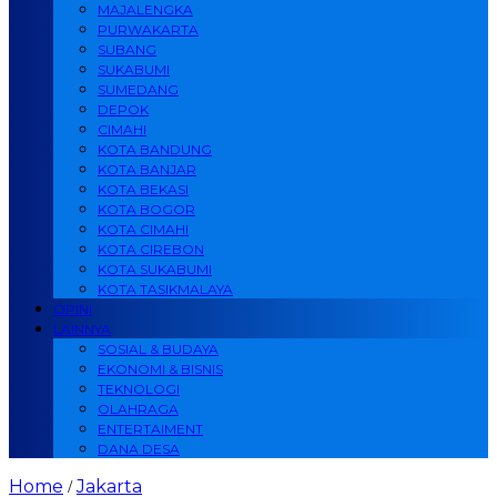
MAJALENGKA
PURWAKARTA
SUBANG
SUKABUMI
SUMEDANG
DEPOK
CIMAHI
KOTA BANDUNG
KOTA BANJAR
KOTA BEKASI
KOTA BOGOR
KOTA CIMAHI
KOTA CIREBON
KOTA SUKABUMI
KOTA TASIKMALAYA
OPINI
LAINNYA
SOSIAL & BUDAYA
EKONOMI & BISNIS
TEKNOLOGI
OLAHRAGA
ENTERTAIMENT
DANA DESA
Home
Jakarta
/