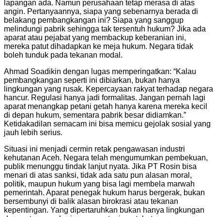
lapangan ada. Namun perusahaan tetap merasa di atas
angin. Pertanyaannya, siapa yang sebenarnya berada di
belakang pembangkangan ini? Siapa yang sanggup
melindungi pabrik sehingga tak tersentuh hukum? Jika ada
aparat atau pejabat yang membackup keberanian ini,
mereka patut dihadapkan ke meja hukum. Negara tidak
boleh tunduk pada tekanan modal.
Ahmad Soadikin dengan lugas memperingatkan: “Kalau
pembangkangan seperti ini dibiarkan, bukan hanya
lingkungan yang rusak. Kepercayaan rakyat terhadap negara
hancur. Regulasi hanya jadi formalitas. Jangan pernah lagi
aparat menangkap petani getah hanya karena mereka kecil
di depan hukum, sementara pabrik besar didiamkan.”
Ketidakadilan semacam ini bisa memicu gejolak sosial yang
jauh lebih serius.
Situasi ini menjadi cermin retak pengawasan industri
kehutanan Aceh. Negara telah mengumumkan pembekuan,
publik menunggu tindak lanjut nyata. Jika PT Rosin bisa
menari di atas sanksi, tidak ada satu pun alasan moral,
politik, maupun hukum yang bisa lagi membela marwah
pemerintah. Aparat penegak hukum harus bergerak, bukan
bersembunyi di balik alasan birokrasi atau tekanan
kepentingan. Yang dipertaruhkan bukan hanya lingkungan