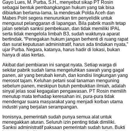
Gayo Lues, M. Purba, S.H., menyebut sikap PT Rosin
sebagai bentuk pembangkangan hukum yang tak bisa
dibiarkan berlama-lama. Ia mendesak Polda Aceh dan
Mabes Polri segera menurunkan tim penyelidik untuk
mengusut pelanggaran di lapangan. Bila pabrik masih tetap
jalan setelah sanksi pembekuan, dan tidak memiliki IPAL
serta tidak mengelola limbah B3, sudah waktunya aparat
bertindak. “Penegakan hukum jangan berhenti di ruang rapat
dan surat keputusan administratif, harus ada tindakan nyata,”
ujar Purba. Negara, katanya, harus hadir di lokasi, bukan
hanya di atas kertas.
Akibat dari pembiaran ini sangat nyata. Setiap warga di
sekitar pabrik sudah lama mengeluhkan sawah yang gagal
panen, air yang berubah keruh, dan kondisi lingkungan yang
merosot tajam. Keluhan petani soal tanaman menguning
sebelum panen, meskipun butuh pembuktian ilmiah, adalah
sinyal jelas soal kegagalan pengawasan. PT Rosin memilih
menutup mata terhadap keresahan ini, pura-pura tidak
mendengar suara masyarakat yang menjadi korban utama
industri yang berjalan serampangan.
Ironisnya, pemerintah sudah punya semua alat untuk
menegakkan aturan. Seluruh izin penting tidak dimiliki.
Sanksi administratif paksaan pemerintah sudah turun. Bukti