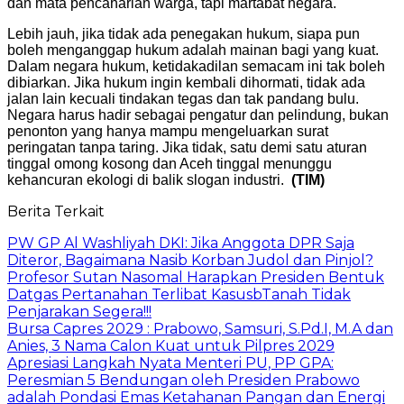
dan mata pencaharian warga, tapi martabat negara.
Lebih jauh, jika tidak ada penegakan hukum, siapa pun
boleh menganggap hukum adalah mainan bagi yang kuat.
Dalam negara hukum, ketidakadilan semacam ini tak boleh
dibiarkan. Jika hukum ingin kembali dihormati, tidak ada
jalan lain kecuali tindakan tegas dan tak pandang bulu.
Negara harus hadir sebagai pengatur dan pelindung, bukan
penonton yang hanya mampu mengeluarkan surat
peringatan tanpa taring. Jika tidak, satu demi satu aturan
tinggal omong kosong dan Aceh tinggal menunggu
kehancuran ekologi di balik slogan industri.
(TIM)
Berita Terkait
PW GP Al Washliyah DKI: Jika Anggota DPR Saja
Diteror, Bagaimana Nasib Korban Judol dan Pinjol?
Profesor Sutan Nasomal Harapkan Presiden Bentuk
Datgas Pertanahan Terlibat KasusbTanah Tidak
Penjarakan Segera!!!
Bursa Capres 2029 : Prabowo, Samsuri, S.Pd.I, M.A dan
Anies, 3 Nama Calon Kuat untuk Pilpres 2029
Apresiasi Langkah Nyata Menteri PU, PP GPA:
Peresmian 5 Bendungan oleh Presiden Prabowo
adalah Pondasi Emas Ketahanan Pangan dan Energi