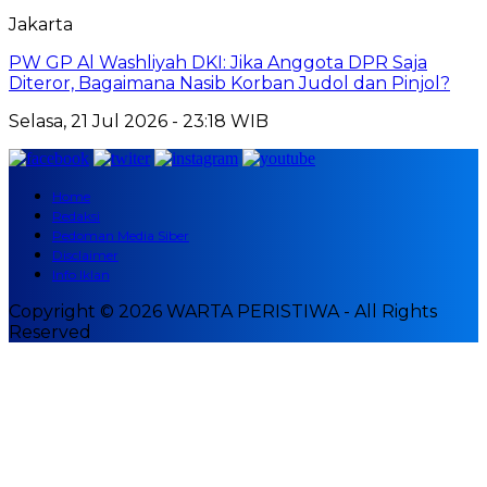
Jakarta
PW GP Al Washliyah DKI: Jika Anggota DPR Saja
Diteror, Bagaimana Nasib Korban Judol dan Pinjol?
Selasa, 21 Jul 2026 - 23:18 WIB
Home
Redaksi
Pedoman Media Siber
Disclaimer
Info Iklan
Copyright © 2026 WARTA PERISTIWA - All Rights
Reserved