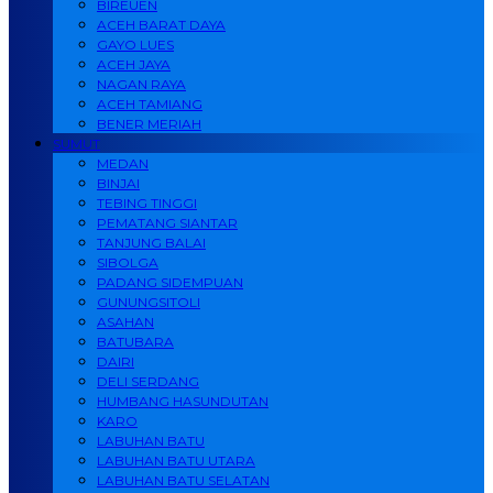
BIREUEN
ACEH BARAT DAYA
GAYO LUES
ACEH JAYA
NAGAN RAYA
ACEH TAMIANG
BENER MERIAH
SUMUT
MEDAN
BINJAI
TEBING TINGGI
PEMATANG SIANTAR
TANJUNG BALAI
SIBOLGA
PADANG SIDEMPUAN
GUNUNGSITOLI
ASAHAN
BATUBARA
DAIRI
DELI SERDANG
HUMBANG HASUNDUTAN
KARO
LABUHAN BATU
LABUHAN BATU UTARA
LABUHAN BATU SELATAN