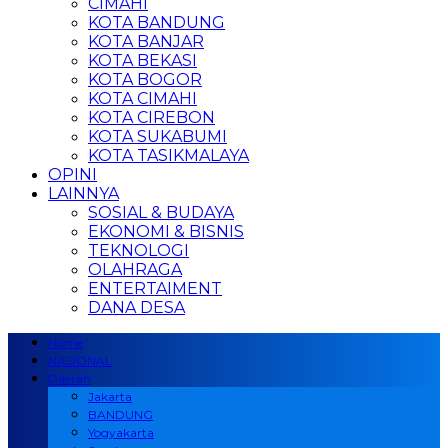
CIMAHI
KOTA BANDUNG
KOTA BANJAR
KOTA BEKASI
KOTA BOGOR
KOTA CIMAHI
KOTA CIREBON
KOTA SUKABUMI
KOTA TASIKMALAYA
OPINI
LAINNYA
SOSIAL & BUDAYA
EKONOMI & BISNIS
TEKNOLOGI
OLAHRAGA
ENTERTAIMENT
DANA DESA
Home
NASIONAL
Daerah
Jakarta
BANDUNG
Yogyakarta