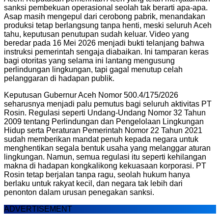
sanksi pembekuan operasional seolah tak berarti apa-apa.
Asap masih mengepul dari cerobong pabrik, menandakan
produksi tetap berlangsung tanpa henti, meski seluruh Aceh
tahu, keputusan penutupan sudah keluar. Video yang
beredar pada 16 Mei 2026 menjadi bukti telanjang bahwa
instruksi pemerintah sengaja diabaikan. Ini tamparan keras
bagi otoritas yang selama ini lantang mengusung
perlindungan lingkungan, tapi gagal menutup celah
pelanggaran di hadapan publik.
Keputusan Gubernur Aceh Nomor 500.4/175/2026
seharusnya menjadi palu pemutus bagi seluruh aktivitas PT
Rosin. Regulasi seperti Undang-Undang Nomor 32 Tahun
2009 tentang Perlindungan dan Pengelolaan Lingkungan
Hidup serta Peraturan Pemerintah Nomor 22 Tahun 2021
sudah memberikan mandat penuh kepada negara untuk
menghentikan segala bentuk usaha yang melanggar aturan
lingkungan. Namun, semua regulasi itu seperti kehilangan
makna di hadapan kongkalikong kekuasaan korporasi. PT
Rosin tetap berjalan tanpa ragu, seolah hukum hanya
berlaku untuk rakyat kecil, dan negara tak lebih dari
penonton dalam urusan penegakan sanksi.
ADVERTISEMENT