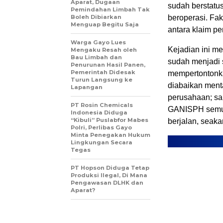
Aparat, Dugaan
sudah berstatus
Pemindahan Limbah Tak
beroperasi. Fak
Boleh Dibiarkan
Menguap Begitu Saja
antara klaim p
Warga Gayo Lues
Kejadian ini m
Mengaku Resah oleh
Bau Limbah dan
sudah menjadi so
Penurunan Hasil Panen,
Pemerintah Didesak
mempertontonka
Turun Langsung ke
diabaikan ment
Lapangan
perusahaan; san
PT Rosin Chemicals
GANISPH semua 
Indonesia Diduga
“Kibuli” Puslabfor Mabes
berjalan, seaka
Polri, Perlibas Gayo
Minta Penegakan Hukum
Lingkungan Secara
Tegas
PT Hopson Diduga Tetap
Produksi Ilegal, Di Mana
Pengawasan DLHK dan
Aparat?