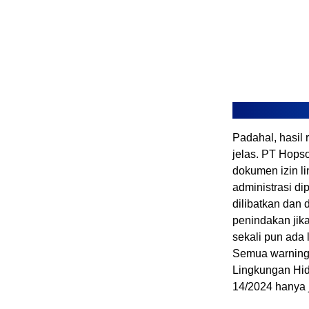
Padahal, hasil
jelas. PT Hops
dokumen izin l
administrasi d
dilibatkan dan
penindakan jik
sekali pun ada
Semua warning
Lingkungan Hi
14/2024 hanya j