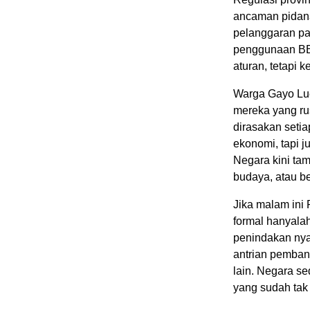
ancaman pidana
pelanggaran pa
penggunaan BBM
aturan, tetapi
Warga Gayo Lue
mereka yang rus
dirasakan seti
ekonomi, tapi 
Negara kini ta
budaya, atau b
Jika malam ini
formal hanyalah
penindakan nya
antrian pemban
lain. Negara s
yang sudah tak 