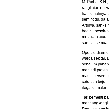
M. Purba, S.H.
rangkaian oper
hal: lemahnya 
seminggu, dala
Artinya, sanks
begini, besok-
melawan aturan
sampai semua k
Operasi diam-d
warga sekitar.
sebelum panen, 
menjadi protes
masih bersembu
satu pun terju
ilegal di malam 
Tak berhenti p
mengangkangi s
Regulasi provi