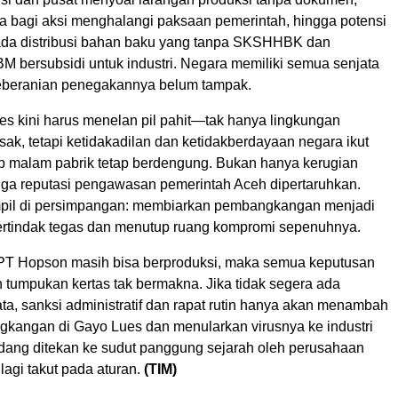
 bagi aksi menghalangi paksaan pemerintah, hingga potensi
da distribusi bahan baku yang tanpa SKSHHBK dan
 bersubsidi untuk industri. Negara memiliki semua senjata
 keberanian penegakannya belum tampak.
s kini harus menelan pil pahit—tak hanya lingkungan
ak, tetapi ketidakadilan dan ketidakberdayaan negara ikut
ap malam pabrik tetap berdengung. Bukan hanya kerugian
juga reputasi pengawasan pemerintah Aceh dipertaruhkan.
mpil di persimpangan: membiarkan pembangkangan menjadi
ertindak tegas dan menutup ruang kompromi sepenuhnya.
 PT Hopson masih bisa berproduksi, maka semua keputusan
 tumpukan kertas tak bermakna. Jika tidak segera ada
ta, sanksi administratif dan rapat rutin hanya akan menambah
gkangan di Gayo Lues dan menularkan virusnya ke industri
edang ditekan ke sudut panggung sejarah oleh perusahaan
lagi takut pada aturan.
(TIM)