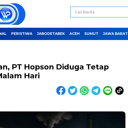
NAL
PERISTIWA
JABODETABEK
ACEH
SUMUT
JAWA BARAT
san, PT Hopson Diduga Tetap
Malam Hari