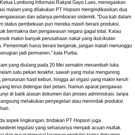
, Ketua Lumbung Informasi Rakyat Gayo Lues, menegaskan
asi malam yang dilakukan PT Hopson mengindikasikan dua
pengawasan dan adanya pembiaran sistemik. “Dua kali dalam
m status pembekuan pun mereka masih berani produksi.
i tak bermakna dan pengawasan negara gagal total. Kalau
besok makin banyak perusahaan nakal yang ikut-ikutan
. Pemerintah harus berani bergerak, jangan malah menunggu
erugian jadi permanen,” kata Purba.
iam yang diulang pada 20 Mei semakin menambah luka
 Dalam satu pekan terakhir, sawah yang mulai menguning
penurunan hasil kebun, hingga air irigasi yang makin keruh
 yang terus didengar dari petani. Namun aparat pengawas
nyi di balik alasan dokumen dan proses administrasi, tanpa
n langsung melakukan penyegelan atau menindak produksi
hari.
ada aspek lingkungan, tindakan PT Hopson juga
ederet regulasi yang seharusnya menjadi acuan mutlak.
nsi dan pusat menyoal larangan produksi tanpa dokumen,