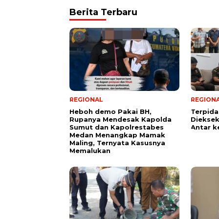
Berita Terbaru
REGIONAL
REGION
Heboh demo Pakai BH,
Terpid
Rupanya Mendesak Kapolda
Diekseku
Sumut dan Kapolrestabes
Antar k
Medan Menangkap Mamak
Maling, Ternyata Kasusnya
Memalukan