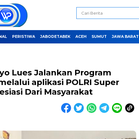
NAL
PERISTIWA
JABODETABEK
ACEH
SUMUT
JAWA BARAT
ayo Lues Jalankan Program
elalui aplikasi POLRI Super
siasi Dari Masyarakat