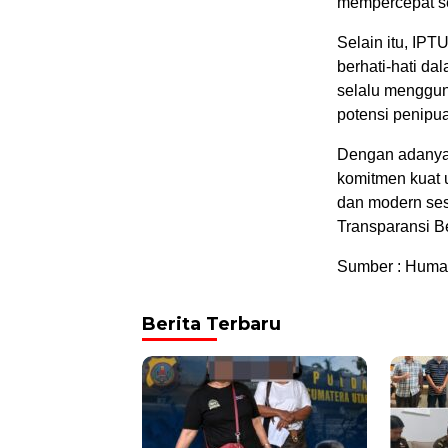
mempercepat se
Selain itu, IP
berhati-hati d
selalu menggun
potensi penipu
Dengan adanya 
komitmen kuat 
dan modern sesu
Transparansi Be
Sumber : Huma
Berita Terbaru