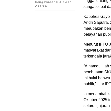
tinggal datang 
Pengawasan DLHK dan
Aparat?
sangat cepat d
Kapolres Gayo 
Andri Saputra, 
merupakan bent
pelayanan publi
Menurut IPTU Ju
masyarakat dar
terkendala jara
“Alhamdulillah
pembuatan SKCK
Ini bukti bahwa
publik,” ujar I
Ia menambahkan
Oktober 2025 in
seluruh jajara