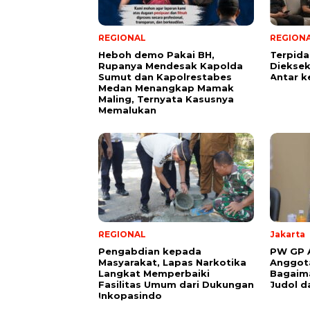
REGIONAL
REGION
Heboh demo Pakai BH,
Terpid
Rupanya Mendesak Kapolda
Diekseku
Sumut dan Kapolrestabes
Antar k
Medan Menangkap Mamak
Maling, Ternyata Kasusnya
Memalukan
REGIONAL
Jakarta
Pengabdian kepada
PW GP A
Masyarakat, Lapas Narkotika
Anggota
Langkat Memperbaiki
Bagaim
Fasilitas Umum dari Dukungan
Judol d
Inkopasindo