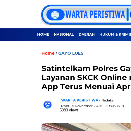
HOME
NASIONAL
DAERAH
HUKUM & KRIMI
Home
GAYO LUES
/
Satintelkam Polres G
Layanan SKCK Online m
App Terus Menuai Apre
WARTA PERISTIWA
- Redaksi
Rabu, 5 November 2025 - 20:08 WIB
5083 views