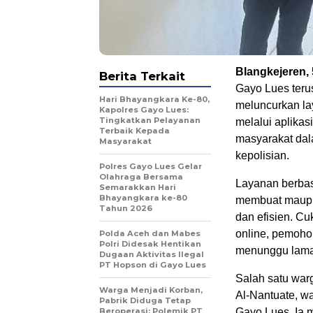
Blangkejeren,
Berita Terkait
Gayo Lues terus
Hari Bhayangkara Ke-80,
meluncurkan la
Kapolres Gayo Lues:
Tingkatkan Pelayanan
melalui aplikas
Terbaik Kepada
masyarakat dal
Masyarakat
kepolisian.
Polres Gayo Lues Gelar
Olahraga Bersama
Layanan berbas
Semarakkan Hari
Bhayangkara ke-80
membuat maupu
Tahun 2026
dan efisien. C
online, pemoho
Polda Aceh dan Mabes
Polri Didesak Hentikan
menunggu lama
Dugaan Aktivitas Ilegal
PT Hopson di Gayo Lues
Salah satu war
Warga Menjadi Korban,
Al-Nantuate, w
Pabrik Diduga Tetap
Beroperasi: Polemik PT
Gayo Lues. Ia 