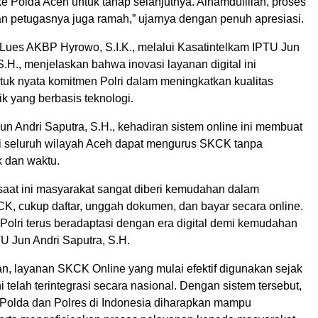
ke Polda Aceh untuk tahap selanjutnya. Alhamdulillah, proses
an petugasnya juga ramah,” ujarnya dengan penuh apresiasi.
Lues AKBP Hyrowo, S.I.K., melalui Kasatintelkam IPTU Jun
S.H., menjelaskan bahwa inovasi layanan digital ini
uk nyata komitmen Polri dalam meningkatkan kualitas
k yang berbasis teknologi.
n Andri Saputra, S.H., kehadiran sistem online ini membuat
i seluruh wilayah Aceh dapat mengurus SKCK tanpa
k dan waktu.
 saat ini masyarakat sangat diberi kemudahan dalam
, cukup daftar, unggah dokumen, dan bayar secara online.
 Polri terus beradaptasi dengan era digital demi kemudahan
PTU Jun Andri Saputra, S.H.
, layanan SKCK Online yang mulai efektif digunakan sejak
i telah terintegrasi secara nasional. Dengan sistem tersebut,
n Polda dan Polres di Indonesia diharapkan mampu