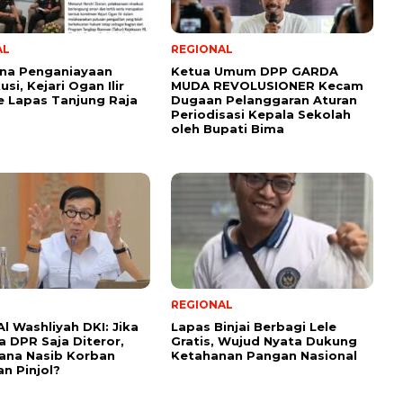
AL
REGIONAL
ana Penganiayaan
Ketua Umum DPP GARDA
si, Kejari Ogan Ilir
MUDA REVOLUSIONER Kecam
e Lapas Tanjung Raja
Dugaan Pelanggaran Aturan
Periodisasi Kepala Sekolah
oleh Bupati Bima
REGIONAL
l Washliyah DKI: Jika
Lapas Binjai Berbagi Lele
 DPR Saja Diteror,
Gratis, Wujud Nyata Dukung
ana Nasib Korban
Ketahanan Pangan Nasional
an Pinjol?