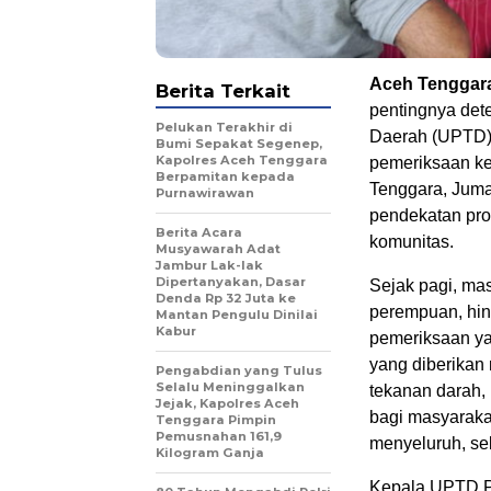
Aceh Tenggar
Berita Terkait
pentingnya dete
Pelukan Terakhir di
Daerah (UPTD) 
Bumi Sepakat Segenep,
Kapolres Aceh Tenggara
pemeriksaan ke
Berpamitan kepada
Tenggara, Jumat
Purnawirawan
pendekatan prom
Berita Acara
komunitas.
Musyawarah Adat
Jambur Lak-lak
Dipertanyakan, Dasar
Sejak pagi, mas
Denda Rp 32 Juta ke
perempuan, hin
Mantan Pengulu Dinilai
Kabur
pemeriksaan ya
yang diberikan 
Pengabdian yang Tulus
Selalu Meninggalkan
tekanan darah, 
Jejak, Kapolres Aceh
bagi masyaraka
Tenggara Pimpin
Pemusnahan 161,9
menyeluruh, se
Kilogram Ganja
Kepala UPTD P