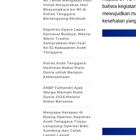
80 Tahun Mengabdi Polri
Untuk Masyarakat, Hari
bahwa kegiatan
Bhayangkara ke-80 di
mewujudkan mas
Polres Tenggara
Berlangsung Khidmat
kesehatan yang
Kapolres Agara Lepas
Karnaval Budaya, Warna-
Warni Tradisi
Semarakkan Hari Jadi
Ke-52 Kabupaten Aceh
Tenggara
Polres Aceh Tenggara
Hadirkan Nobar Piala
Dunia untuk Bangun
Kebersamaan
AKBP Yulhendri Ajak
Warga Nikmati Piala
Dunia 2026 Melalui
Nobar Bersama
Menyapa Harapan di
Ruang Operasi, Kapolres
Aceh Tenggara Tinjau
Langsung Operasi Bibir
Sumbing dan Celah
Langit-Langit