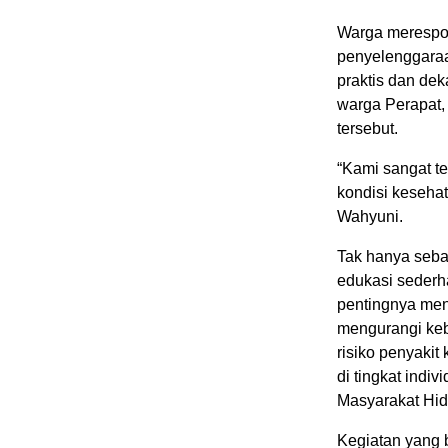
Warga merespon
penyelenggaraan
praktis dan dek
warga Perapat,
tersebut.
“Kami sangat te
kondisi kesehat
Wahyuni.
Tak hanya seba
edukasi sederh
pentingnya men
mengurangi keb
risiko penyakit
di tingkat indi
Masyarakat Hid
Kegiatan yang b