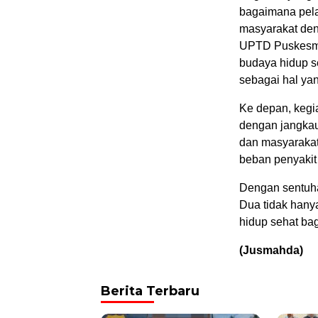
bagaimana pela
masyarakat deng
UPTD Puskesma
budaya hidup s
sebagai hal ya
Ke depan, kegi
dengan jangkau
dan masyarakat
beban penyakit 
Dengan sentuh
Dua tidak hanya
hidup sehat ba
(Jusmahda)
Berita Terbaru