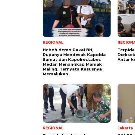
REGIONAL
REGION
Heboh demo Pakai BH,
Terpid
Rupanya Mendesak Kapolda
Diekseku
Sumut dan Kapolrestabes
Antar k
Medan Menangkap Mamak
Maling, Ternyata Kasusnya
Memalukan
REGIONAL
Jakarta