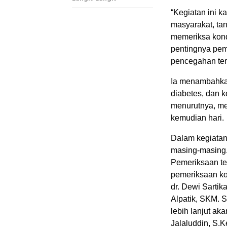
“Kegiatan ini 
masyarakat, tan
memeriksa kond
pentingnya pem
pencegahan terh
Ia menambahkan,
diabetes, dan k
menurutnya, men
kemudian hari.
Dalam kegiatan
masing-masing.
Pemeriksaan te
pemeriksaan ko
dr. Dewi Sartik
Alpatik, SKM. 
lebih lanjut ak
Jalaluddin, S.K