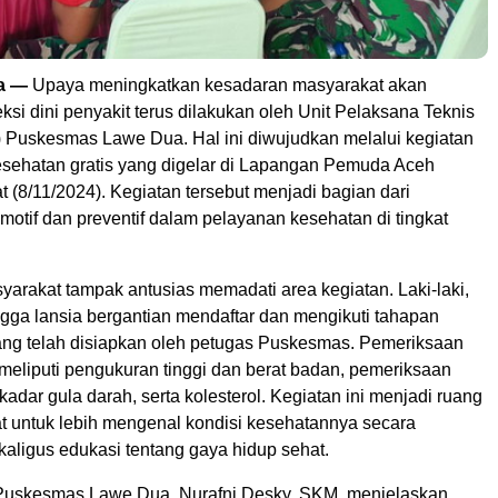
a —
Upaya meningkatkan kesadaran masyarakat akan
ksi dini penyakit terus dilakukan oleh Unit Pelaksana Teknis
Puskesmas Lawe Dua. Hal ini diwujudkan melalui kegiatan
sehatan gratis yang digelar di Lapangan Pemuda Aceh
 (8/11/2024). Kegiatan tersebut menjadi bagian dari
otif dan preventif dalam pelayanan kesehatan di tingkat
yarakat tampak antusias memadati area kegiatan. Laki-laki,
gga lansia bergantian mendaftar dan mengikuti tahapan
ng telah disiapkan oleh petugas Puskesmas. Pemeriksaan
meliputi pengukuran tinggi dan berat badan, pemeriksaan
kadar gula darah, serta kolesterol. Kegiatan ini menjadi ruang
t untuk lebih mengenal kondisi kesehatannya secara
kaligus edukasi tentang gaya hidup sehat.
uskesmas Lawe Dua, Nurafni Desky, SKM, menjelaskan