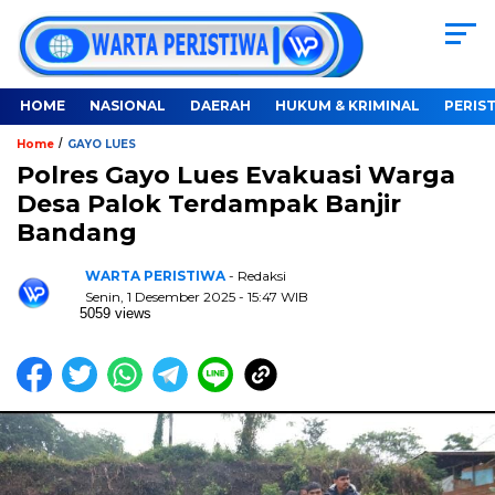
HOME
NASIONAL
DAERAH
HUKUM & KRIMINAL
PERIS
/
Home
GAYO LUES
Polres Gayo Lues Evakuasi Warga
Desa Palok Terdampak Banjir
Bandang
WARTA PERISTIWA
- Redaksi
Senin, 1 Desember 2025 - 15:47 WIB
5059 views