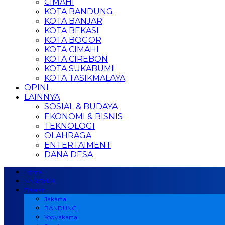
CIMAHI
KOTA BANDUNG
KOTA BANJAR
KOTA BEKASI
KOTA BOGOR
KOTA CIMAHI
KOTA CIREBON
KOTA SUKABUMI
KOTA TASIKMALAYA
OPINI
LAINNYA
SOSIAL & BUDAYA
EKONOMI & BISNIS
TEKNOLOGI
OLAHRAGA
ENTERTAIMENT
DANA DESA
Home
NASIONAL
Daerah
Jakarta
BANDUNG
Yogyakarta