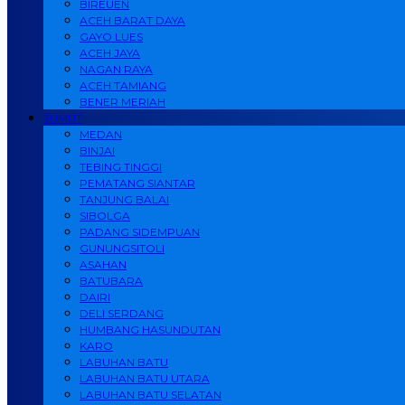
BIREUEN
ACEH BARAT DAYA
GAYO LUES
ACEH JAYA
NAGAN RAYA
ACEH TAMIANG
BENER MERIAH
SUMUT
MEDAN
BINJAI
TEBING TINGGI
PEMATANG SIANTAR
TANJUNG BALAI
SIBOLGA
PADANG SIDEMPUAN
GUNUNGSITOLI
ASAHAN
BATUBARA
DAIRI
DELI SERDANG
HUMBANG HASUNDUTAN
KARO
LABUHAN BATU
LABUHAN BATU UTARA
LABUHAN BATU SELATAN