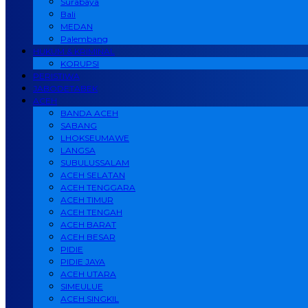
Surabaya
Bali
MEDAN
Palembang
HUKUM & KRIMINAL
KORUPSI
PERISTIWA
JABODETABEK
ACEH
BANDA ACEH
SABANG
LHOKSEUMAWE
LANGSA
SUBULUSSALAM
ACEH SELATAN
ACEH TENGGARA
ACEH TIMUR
ACEH TENGAH
ACEH BARAT
ACEH BESAR
PIDIE
PIDIE JAYA
ACEH UTARA
SIMEULUE
ACEH SINGKIL