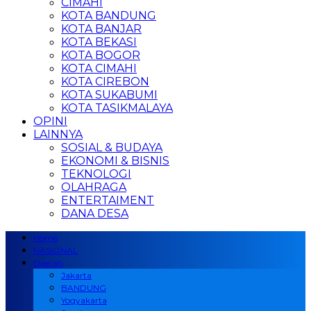
CIMAHI
KOTA BANDUNG
KOTA BANJAR
KOTA BEKASI
KOTA BOGOR
KOTA CIMAHI
KOTA CIREBON
KOTA SUKABUMI
KOTA TASIKMALAYA
OPINI
LAINNYA
SOSIAL & BUDAYA
EKONOMI & BISNIS
TEKNOLOGI
OLAHRAGA
ENTERTAIMENT
DANA DESA
Home
NASIONAL
Daerah
Jakarta
BANDUNG
Yogyakarta