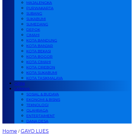
MAJALENGKA
PURWAKARTA
SUBANG
SUKABUMI
SUMEDANG
DEPOK
CIMAHI
KOTA BANDUNG
KOTA BANJAR
KOTA BEKASI
KOTA BOGOR
KOTA CIMAHI
KOTA CIREBON
KOTA SUKABUMI
KOTA TASIKMALAYA
OPINI
LAINNYA
SOSIAL & BUDAYA
EKONOMI & BISNIS
TEKNOLOGI
OLAHRAGA
ENTERTAIMENT
DANA DESA
Home
GAYO LUES
/