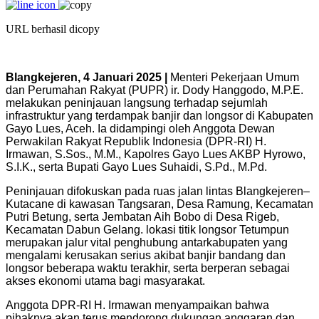
URL berhasil dicopy
Blangkejeren, 4 Januari 2025 |
Menteri Pekerjaan Umum
dan Perumahan Rakyat (PUPR) ir. Dody Hanggodo, M.P.E.
melakukan peninjauan langsung terhadap sejumlah
infrastruktur yang terdampak banjir dan longsor di Kabupaten
Gayo Lues, Aceh. Ia didampingi oleh Anggota Dewan
Perwakilan Rakyat Republik Indonesia (DPR-RI) H.
Irmawan, S.Sos., M.M., Kapolres Gayo Lues AKBP Hyrowo,
S.I.K., serta Bupati Gayo Lues Suhaidi, S.Pd., M.Pd.
Peninjauan difokuskan pada ruas jalan lintas Blangkejeren–
Kutacane di kawasan Tangsaran, Desa Ramung, Kecamatan
Putri Betung, serta Jembatan Aih Bobo di Desa Rigeb,
Kecamatan Dabun Gelang. lokasi titik longsor Tetumpun
merupakan jalur vital penghubung antarkabupaten yang
mengalami kerusakan serius akibat banjir bandang dan
longsor beberapa waktu terakhir, serta berperan sebagai
akses ekonomi utama bagi masyarakat.
Anggota DPR-RI H. Irmawan menyampaikan bahwa
pihaknya akan terus mendorong dukungan anggaran dan