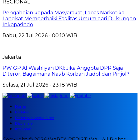
REGIONAL
Pengabdian kepada Masyarakat, Lapas Narkotika
Langkat Memperbaiki Fasilitas Umum dari Dukungan
Inkopasindo
Rabu, 22 Jul 2026 - 00:10 WIB
Jakarta
PW GP Al Washliyah DKI: Jika Anggota DPR Saja
Diteror, Bagaimana Nasib Korban Judol dan Pinjol?
Selasa, 21 Jul 2026 - 23:18 WIB
Home
Redaksi
Pedoman Media Siber
Disclaimer
Info Iklan
Copyright © 2026 WARTA PERISTIWA - All Rights