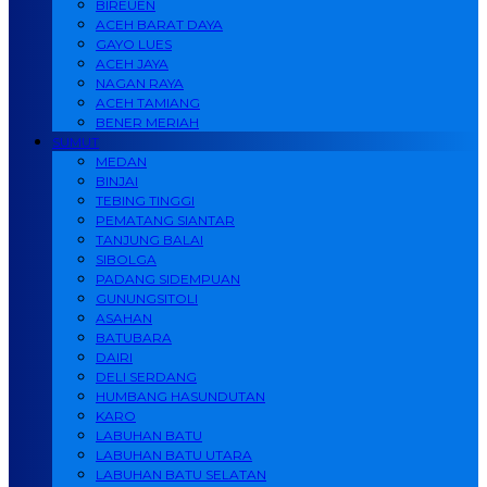
BIREUEN
ACEH BARAT DAYA
GAYO LUES
ACEH JAYA
NAGAN RAYA
ACEH TAMIANG
BENER MERIAH
SUMUT
MEDAN
BINJAI
TEBING TINGGI
PEMATANG SIANTAR
TANJUNG BALAI
SIBOLGA
PADANG SIDEMPUAN
GUNUNGSITOLI
ASAHAN
BATUBARA
DAIRI
DELI SERDANG
HUMBANG HASUNDUTAN
KARO
LABUHAN BATU
LABUHAN BATU UTARA
LABUHAN BATU SELATAN