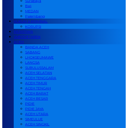
Surabaya
Bali
MEDAN
Palembang
HUKUM & KRIMINAL
KORUPSI
PERISTIWA
JABODETABEK
ACEH
BANDA ACEH
SABANG
LHOKSEUMAWE
LANGSA
SUBULUSSALAM
ACEH SELATAN
ACEH TENGGARA
ACEH TIMUR
ACEH TENGAH
ACEH BARAT
ACEH BESAR
PIDIE
PIDIE JAYA
ACEH UTARA
SIMEULUE
ACEH SINGKIL