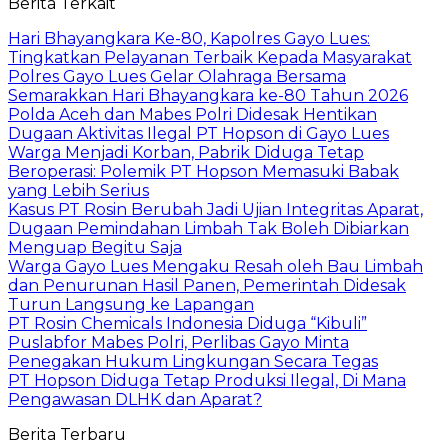
Berita Terkait
Hari Bhayangkara Ke-80, Kapolres Gayo Lues:
Tingkatkan Pelayanan Terbaik Kepada Masyarakat
Polres Gayo Lues Gelar Olahraga Bersama
Semarakkan Hari Bhayangkara ke-80 Tahun 2026
Polda Aceh dan Mabes Polri Didesak Hentikan
Dugaan Aktivitas Ilegal PT Hopson di Gayo Lues
Warga Menjadi Korban, Pabrik Diduga Tetap
Beroperasi: Polemik PT Hopson Memasuki Babak
yang Lebih Serius
Kasus PT Rosin Berubah Jadi Ujian Integritas Aparat,
Dugaan Pemindahan Limbah Tak Boleh Dibiarkan
Menguap Begitu Saja
Warga Gayo Lues Mengaku Resah oleh Bau Limbah
dan Penurunan Hasil Panen, Pemerintah Didesak
Turun Langsung ke Lapangan
PT Rosin Chemicals Indonesia Diduga “Kibuli”
Puslabfor Mabes Polri, Perlibas Gayo Minta
Penegakan Hukum Lingkungan Secara Tegas
PT Hopson Diduga Tetap Produksi Ilegal, Di Mana
Pengawasan DLHK dan Aparat?
Berita Terbaru