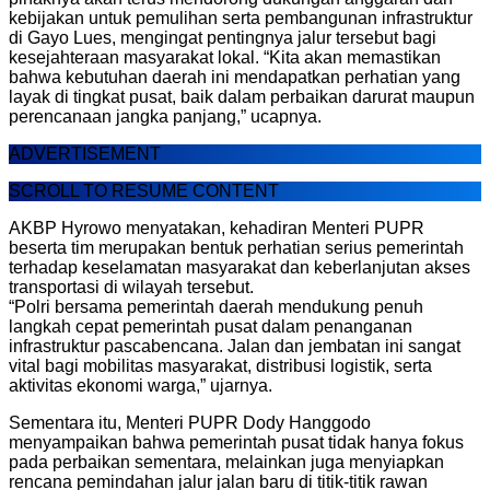
kebijakan untuk pemulihan serta pembangunan infrastruktur
di Gayo Lues, mengingat pentingnya jalur tersebut bagi
kesejahteraan masyarakat lokal. “Kita akan memastikan
bahwa kebutuhan daerah ini mendapatkan perhatian yang
layak di tingkat pusat, baik dalam perbaikan darurat maupun
perencanaan jangka panjang,” ucapnya.
ADVERTISEMENT
SCROLL TO RESUME CONTENT
AKBP Hyrowo menyatakan, kehadiran Menteri PUPR
beserta tim merupakan bentuk perhatian serius pemerintah
terhadap keselamatan masyarakat dan keberlanjutan akses
transportasi di wilayah tersebut.
“Polri bersama pemerintah daerah mendukung penuh
langkah cepat pemerintah pusat dalam penanganan
infrastruktur pascabencana. Jalan dan jembatan ini sangat
vital bagi mobilitas masyarakat, distribusi logistik, serta
aktivitas ekonomi warga,” ujarnya.
Sementara itu, Menteri PUPR Dody Hanggodo
menyampaikan bahwa pemerintah pusat tidak hanya fokus
pada perbaikan sementara, melainkan juga menyiapkan
rencana pemindahan jalur jalan baru di titik-titik rawan