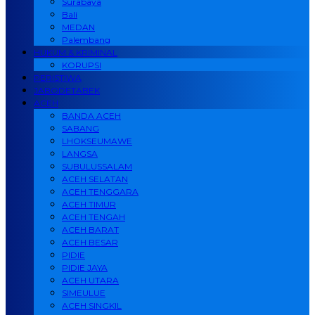
Surabaya
Bali
MEDAN
Palembang
HUKUM & KRIMINAL
KORUPSI
PERISTIWA
JABODETABEK
ACEH
BANDA ACEH
SABANG
LHOKSEUMAWE
LANGSA
SUBULUSSALAM
ACEH SELATAN
ACEH TENGGARA
ACEH TIMUR
ACEH TENGAH
ACEH BARAT
ACEH BESAR
PIDIE
PIDIE JAYA
ACEH UTARA
SIMEULUE
ACEH SINGKIL