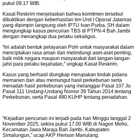
pukul 09.17 WIB.
Kasat Reskrim menjelaskan bahwa komitmen tersebut
dibuktikan dengan keberhasilan tim Unit I Opsnal Jatanras
yang dipimpin langsung oleh IPTU Ivan Purba, SH dalam
mengungkap kasus pencurian TBS di PTPN-4 Bah Jambi
dengan menangkap dua pelaku sekaligus.
“Ini adalah bentuk pelayanan Polri untuk masyarakat dalam
menciptakan rasa aman dan melindungi aset-aset penting,
baik milik negara maupun masyarakat dari tangan-tangan
jahil para pelaku kejahatan,” ungkap Kasat Reskrim.
Kasus yang berhasil diungkap merupakan tindak pidana
memanen dan atau memungut hasil perkebunan serta
menadah hasil perkebunan yang melanggar Pasal 107 Jo
Pasal 111 Undang-Undang Nomor 39 Tahun 2014 tentang
Perkebunan, serta Pasal 480 KUHP tentang penadahan.
“Kejadian pencurian ini terjadi pada hari Minggu tanggal 2
November 2025, sekira pukul 17.00 WIB di Nagori Moho,
Kecamatan Jawa Maraja Bah Jambi, Kabupaten
Simalungun,” ucap AKP Herison Manulang.