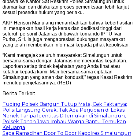
dibawa ke Kantor Sat Reskrim Polres Simalungun untuk
diamankan dan dilakukan proses pemeriksaan lebih lanjut
sesuai prosedur hukum yang berlaku.
AKP Herison Manulang menambahkan bahwa keberhasilan
ini merupakan hasil kerja keras dan dedikasi tinggi dari
seluruh personil Jatanras di bawah komando IPTU Ivan
Purba, SH. Ia juga mengapresiasi dukungan masyarakat
yang telah memberikan informasi kepada pihak kepolisian.
“Kami mengajak seluruh masyarakat Simalungun untuk
bersama-sama dengan Jatanras memberantas kejahatan.
Laporkan setiap tindak kejahatan yang Anda lihat atau
ketahui kepada kami. Mari bersama-sama ciptakan
Simalungun yang aman dan kondusif,” tegas Kasat Reskrim
menutup penjelasannya. (RED)
Berita Terkait
Tuding Polsek Bangun Tutup Mata, Cek Faktanya:
Polisi Langsung Gerak, Tak Ada Perjudian di Lokasi
Nenek Tanpa Identitas Ditemukan di Simalungun,
Polsek Tanah Jawa Imbau Warga Bantu Temukan
Keluarga
Sapa Ramadhan Door To Door Kapolres Simalungun