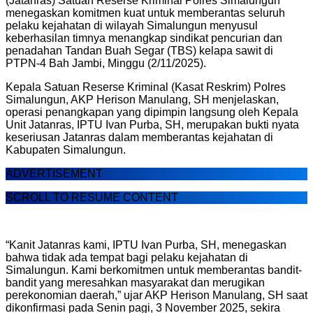
(Jatanras) Satuan Reserse Kriminal Polres Simalungun
menegaskan komitmen kuat untuk memberantas seluruh
pelaku kejahatan di wilayah Simalungun menyusul
keberhasilan timnya menangkap sindikat pencurian dan
penadahan Tandan Buah Segar (TBS) kelapa sawit di
PTPN-4 Bah Jambi, Minggu (2/11/2025).
Kepala Satuan Reserse Kriminal (Kasat Reskrim) Polres
Simalungun, AKP Herison Manulang, SH menjelaskan,
operasi penangkapan yang dipimpin langsung oleh Kepala
Unit Jatanras, IPTU Ivan Purba, SH, merupakan bukti nyata
keseriusan Jatanras dalam memberantas kejahatan di
Kabupaten Simalungun.
ADVERTISEMENT
SCROLL TO RESUME CONTENT
“Kanit Jatanras kami, IPTU Ivan Purba, SH, menegaskan
bahwa tidak ada tempat bagi pelaku kejahatan di
Simalungun. Kami berkomitmen untuk memberantas bandit-
bandit yang meresahkan masyarakat dan merugikan
perekonomian daerah,” ujar AKP Herison Manulang, SH saat
dikonfirmasi pada Senin pagi, 3 November 2025, sekira