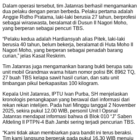
Dalam operasi tersebut, tim Jatanras berhasil mengamankan
dua pelaku dengan peran berbeda. Pelaku pertama adalah
Anggie Ridho Pratama, laki-laki berusia 27 tahun, berprofesi
sebagai wiraswasta, beralamat di Dusun II Nagori Moho,
yang berperan sebagai pencuri TBS.
“Pelaku kedua adalah Hardiansyah alias Pitek, laki-laki
berusia 40 tahun, belum bekerja, beralamat di Huta Moho II
Nagori Moho, yang berperan sebagai penadah barang
curian,” jelas Kasat Reskrim.
Tim Jatanras juga mengamankan barang bukti berupa satu
unit mobil Grandmax warna hitam nomor polisi BK 8962 TQ,
27 buah TBS kelapa sawit hasil curian, dan satu unit
timbangan pikul berkapasitas 100 kilogram.
Kepala Unit Jatanras, IPTU Ivan Purba, SH menjelaskan
kronologis penangkapan yang berawal dari informasi dari
rekan rekan intelijen. Pada hari Minggu tanggal 2 November
2025, sekira pukul 12.00 WIB, personil Unit I Opsnal
Jatanras mendapat informasi bahwa di Blok 010 “J” Saben
Afdeling II PTPN-4 Bah Jambi sering terjadi pencurian TBS.
“Kami tidak akan membiarkan para bandit ini terus beraksi.
Tim kami langsung bergerak pada pukul 16.30 WIB menuju