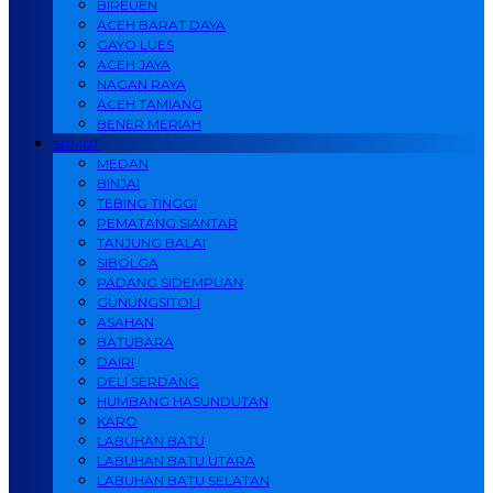
BIREUEN
ACEH BARAT DAYA
GAYO LUES
ACEH JAYA
NAGAN RAYA
ACEH TAMIANG
BENER MERIAH
SUMUT
MEDAN
BINJAI
TEBING TINGGI
PEMATANG SIANTAR
TANJUNG BALAI
SIBOLGA
PADANG SIDEMPUAN
GUNUNGSITOLI
ASAHAN
BATUBARA
DAIRI
DELI SERDANG
HUMBANG HASUNDUTAN
KARO
LABUHAN BATU
LABUHAN BATU UTARA
LABUHAN BATU SELATAN