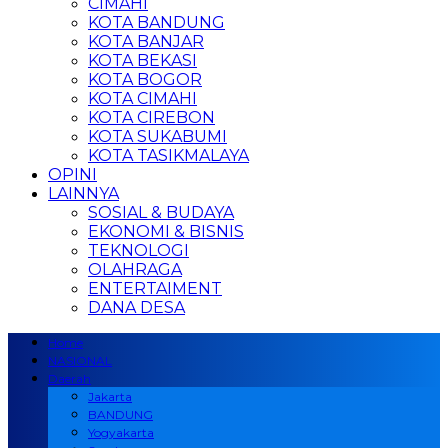
CIMAHI
KOTA BANDUNG
KOTA BANJAR
KOTA BEKASI
KOTA BOGOR
KOTA CIMAHI
KOTA CIREBON
KOTA SUKABUMI
KOTA TASIKMALAYA
OPINI
LAINNYA
SOSIAL & BUDAYA
EKONOMI & BISNIS
TEKNOLOGI
OLAHRAGA
ENTERTAIMENT
DANA DESA
Home
NASIONAL
Daerah
Jakarta
BANDUNG
Yogyakarta