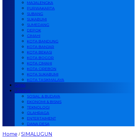
MAJALENGKA
PURWAKARTA
SUBANG
SUKABUMI
SUMEDANG
DEPOK
CIMAHI
KOTA BANDUNG
KOTA BANJAR
KOTA BEKASI
KOTA BOGOR
KOTA CIMAHI
KOTA CIREBON
KOTA SUKABUMI
KOTA TASIKMALAYA
OPINI
LAINNYA
SOSIAL & BUDAYA
EKONOMI & BISNIS
TEKNOLOGI
OLAHRAGA
ENTERTAIMENT
DANA DESA
Home
SIMALUGUN
/