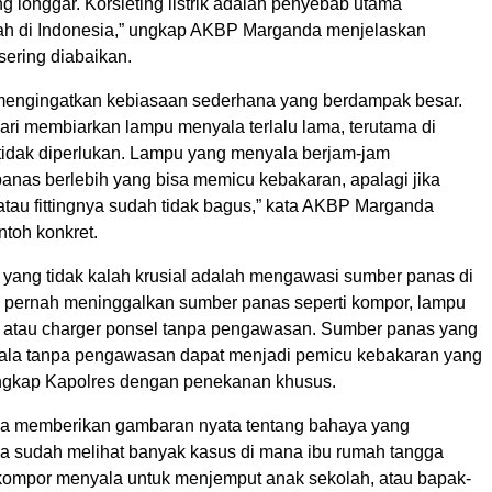
 longgar. Korsleting listrik adalah penyebab utama
h di Indonesia,” ungkap AKBP Marganda menjelaskan
ering diabaikan.
mengingatkan kebiasaan sederhana yang berdampak besar.
ndari membiarkan lampu menyala terlalu lama, terutama di
 tidak diperlukan. Lampu yang menyala berjam-jam
anas berlebih yang bisa memicu kebakaran, apalagi jika
atau fittingnya sudah tidak bagus,” kata AKBP Marganda
toh konkret.
yang tidak kalah krusial adalah mengawasi sumber panas di
 pernah meninggalkan sumber panas seperti kompor, lampu
a, atau charger ponsel tanpa pengawasan. Sumber panas yang
ala tanpa pengawasan dapat menjadi pemicu kebakaran yang
 ungkap Kapolres dengan penekanan khusus.
 memberikan gambaran nyata tentang bahaya yang
ya sudah melihat banyak kasus di mana ibu rumah tangga
ompor menyala untuk menjemput anak sekolah, atau bapak-