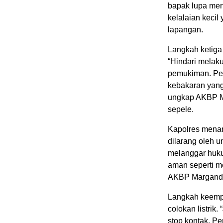
bapak lupa men
kelalaian kecil
lapangan.
Langkah ketiga
“Hindari melak
pemukiman. Pe
kebakaran yang 
ungkap AKBP M
sepele.
Kapolres mena
dilarang oleh 
melanggar huku
aman seperti m
AKBP Marganda 
Langkah keempa
colokan listrik
stop kontak. P