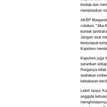
kontak dan mem
menjelaskan ris
AKBP Marganda 
colokan. “Jika
kontak tambahan
Jangan asal m
bertumpuk-tump
Kapolres membe
Kapolres juga 
sarankan setia
Harganya tidak 
sediakan ember 
kebakaran kec
Lebih lanjut, 
anggota keluar
menghindarinya.