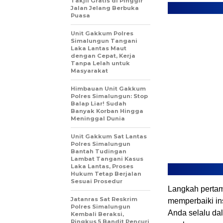
Takjil Gratis di Pinggir
Jalan Jelang Berbuka
Puasa
Unit Gakkum Polres
Simalungun Tangani
Laka Lantas Maut
dengan Cepat, Kerja
Tanpa Lelah untuk
Masyarakat
Himbauan Unit Gakkum
Polres Simalungun: Stop
Balap Liar! Sudah
Banyak Korban Hingga
Meninggal Dunia
Unit Gakkum Sat Lantas
Polres Simalungun
Bantah Tudingan
Lambat Tangani Kasus
Laka Lantas, Proses
Hukum Tetap Berjalan
Sesuai Prosedur
Langkah pertam
Jatanras Sat Reskrim
memperbaiki inst
Polres Simalungun
Anda selalu dal
Kembali Beraksi,
Ringkus 5 Bandit Pencuri