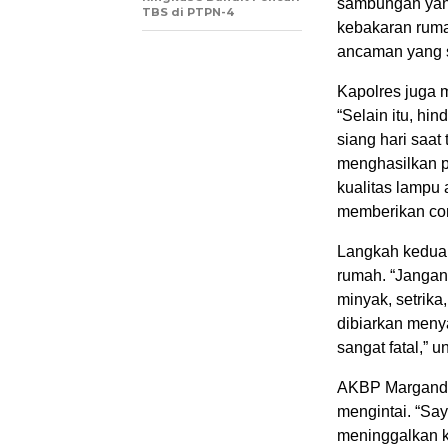
sambungan yang
TBS di PTPN-4
kebakaran ruma
ancaman yang s
Kapolres juga 
“Selain itu, hi
siang hari saat
menghasilkan p
kualitas lampu 
memberikan con
Langkah kedua 
rumah. “Jangan
minyak, setrik
dibiarkan meny
sangat fatal,”
AKBP Marganda
mengintai. “Sa
meninggalkan k