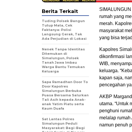
SIMALUNGUN – 
Berita Terkait
rumah yang menj
Tuding Polsek Bangun
merah. Kapolre
Tutup Mata, Cek
Faktanya: Polisi
masyarakat mel
Langsung Gerak, Tak
yang bisa terja
Ada Perjudian di Lokasi
Kapolres Simal
Nenek Tanpa Identitas
Ditemukan di
dikonfirmasi la
Simalungun, Polsek
Tanah Jawa Imbau
WIB, menyampai
Warga Bantu Temukan
keluarga. “Keb
Keluarga
kapan saja, na
Sapa Ramadhan Door To
pencegahan yan
Door Kapolres
Simalungun Berbuka
Puasa Bersama Salurkan
AKBP Marganda
Tali Asih kepada Anak-
utama. “Untuk 
anak Yatim Piatu serta
Kaum Duafa
penghuni rumah
melalap rumah 
Sat Lantas Polres
Simalungun Peduli
namun penuh pe
Masyarakat: Bagi-Bagi