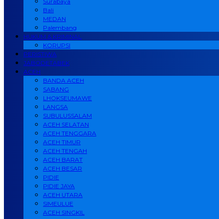
Surabaya
Bali
MEDAN
Palembang
HUKUM & KRIMINAL
KORUPSI
PERISTIWA
JABODETABEK
ACEH
BANDA ACEH
SABANG
LHOKSEUMAWE
LANGSA
SUBULUSSALAM
ACEH SELATAN
ACEH TENGGARA
ACEH TIMUR
ACEH TENGAH
ACEH BARAT
ACEH BESAR
PIDIE
PIDIE JAYA
ACEH UTARA
SIMEULUE
ACEH SINGKIL