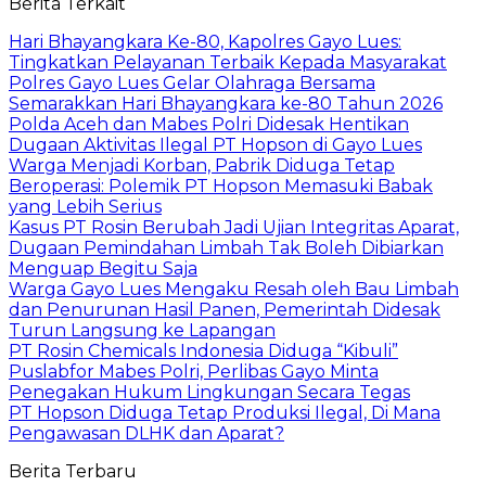
Berita Terkait
Hari Bhayangkara Ke-80, Kapolres Gayo Lues:
Tingkatkan Pelayanan Terbaik Kepada Masyarakat
Polres Gayo Lues Gelar Olahraga Bersama
Semarakkan Hari Bhayangkara ke-80 Tahun 2026
Polda Aceh dan Mabes Polri Didesak Hentikan
Dugaan Aktivitas Ilegal PT Hopson di Gayo Lues
Warga Menjadi Korban, Pabrik Diduga Tetap
Beroperasi: Polemik PT Hopson Memasuki Babak
yang Lebih Serius
Kasus PT Rosin Berubah Jadi Ujian Integritas Aparat,
Dugaan Pemindahan Limbah Tak Boleh Dibiarkan
Menguap Begitu Saja
Warga Gayo Lues Mengaku Resah oleh Bau Limbah
dan Penurunan Hasil Panen, Pemerintah Didesak
Turun Langsung ke Lapangan
PT Rosin Chemicals Indonesia Diduga “Kibuli”
Puslabfor Mabes Polri, Perlibas Gayo Minta
Penegakan Hukum Lingkungan Secara Tegas
PT Hopson Diduga Tetap Produksi Ilegal, Di Mana
Pengawasan DLHK dan Aparat?
Berita Terbaru