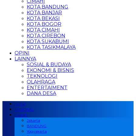
CIMAHI
KOTA BANDUNG
KOTA BANJAR
KOTA BEKASI
KOTA BOGOR
KOTA CIMAHI
KOTA CIREBON
KOTA SUKABUMI
KOTA TASIKMALAYA
OPINI
LAINNYA
SOSIAL & BUDAYA
EKONOMI & BISNIS
TEKNOLOGI
OLAHRAGA
ENTERTAIMENT
DANA DESA
Home
NASIONAL
Daerah
Jakarta
BANDUNG
Yogyakarta