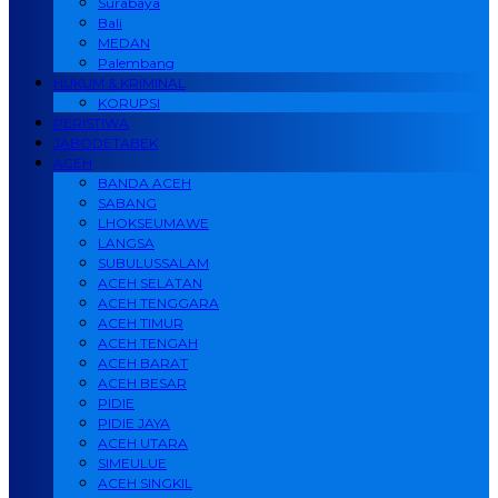
Surabaya
Bali
MEDAN
Palembang
HUKUM & KRIMINAL
KORUPSI
PERISTIWA
JABODETABEK
ACEH
BANDA ACEH
SABANG
LHOKSEUMAWE
LANGSA
SUBULUSSALAM
ACEH SELATAN
ACEH TENGGARA
ACEH TIMUR
ACEH TENGAH
ACEH BARAT
ACEH BESAR
PIDIE
PIDIE JAYA
ACEH UTARA
SIMEULUE
ACEH SINGKIL