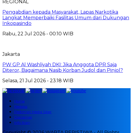
REGIONAL
Pengabdian kepada Masyarakat, Lapas Narkotika
Langkat Memperbaiki Fasilitas Umum dari Dukungan
Inkopasindo
Rabu, 22 Jul 2026 - 00:10 WIB
Jakarta
PW GP Al Washliyah DKI: Jika Anggota DPR Saja
Diteror, Bagaimana Nasib Korban Judol dan Pinjol?
Selasa, 21 Jul 2026 - 23:18 WIB
Home
Redaksi
Pedoman Media Siber
Disclaimer
Info Iklan
Copyright © 2026 WARTA PERISTIWA - All Rights