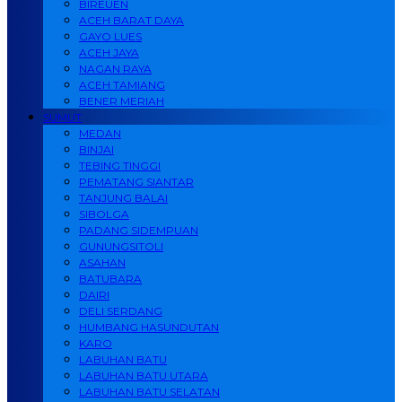
BIREUEN
ACEH BARAT DAYA
GAYO LUES
ACEH JAYA
NAGAN RAYA
ACEH TAMIANG
BENER MERIAH
SUMUT
MEDAN
BINJAI
TEBING TINGGI
PEMATANG SIANTAR
TANJUNG BALAI
SIBOLGA
PADANG SIDEMPUAN
GUNUNGSITOLI
ASAHAN
BATUBARA
DAIRI
DELI SERDANG
HUMBANG HASUNDUTAN
KARO
LABUHAN BATU
LABUHAN BATU UTARA
LABUHAN BATU SELATAN