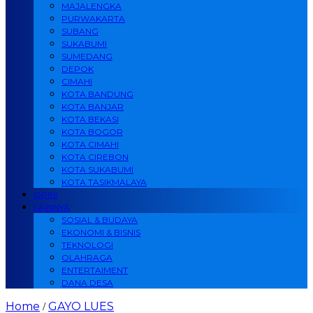
MAJALENGKA
PURWAKARTA
SUBANG
SUKABUMI
SUMEDANG
DEPOK
CIMAHI
KOTA BANDUNG
KOTA BANJAR
KOTA BEKASI
KOTA BOGOR
KOTA CIMAHI
KOTA CIREBON
KOTA SUKABUMI
KOTA TASIKMALAYA
OPINI
LAINNYA
SOSIAL & BUDAYA
EKONOMI & BISNIS
TEKNOLOGI
OLAHRAGA
ENTERTAIMENT
DANA DESA
Home
GAYO LUES
/