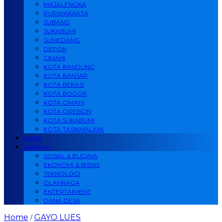
MAJALENGKA
PURWAKARTA
SUBANG
SUKABUMI
SUMEDANG
DEPOK
CIMAHI
KOTA BANDUNG
KOTA BANJAR
KOTA BEKASI
KOTA BOGOR
KOTA CIMAHI
KOTA CIREBON
KOTA SUKABUMI
KOTA TASIKMALAYA
OPINI
LAINNYA
SOSIAL & BUDAYA
EKONOMI & BISNIS
TEKNOLOGI
OLAHRAGA
ENTERTAIMENT
DANA DESA
Home
GAYO LUES
/