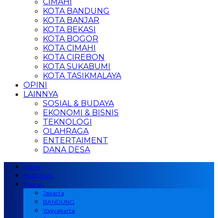
CIMAHI
KOTA BANDUNG
KOTA BANJAR
KOTA BEKASI
KOTA BOGOR
KOTA CIMAHI
KOTA CIREBON
KOTA SUKABUMI
KOTA TASIKMALAYA
OPINI
LAINNYA
SOSIAL & BUDAYA
EKONOMI & BISNIS
TEKNOLOGI
OLAHRAGA
ENTERTAIMENT
DANA DESA
Home
NASIONAL
Daerah
Jakarta
BANDUNG
Yogyakarta