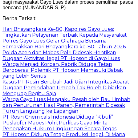
bagi masyarakat Gayo Lues dalam proses pemulihan pasca
bencana.(MUNANDAR S, P)
Berita Terkait
Hari Bhayangkara Ke-80, Kapolres Gayo Lues:
Tingkatkan Pelayanan Terbaik Kepada Masyarakat
Polres Gayo Lues Gelar Olahraga Bersama
Semarakkan Hari Bhayangkara ke-80 Tahun 2026
Polda Aceh dan Mabes Polri Didesak Hentikan
Dugaan Aktivitas Ilegal PT Hopson di Gayo Lues
Warga Menjadi Korban, Pabrik Diduga Tetap
Beroperasi: Polemik PT Hopson Memasuki Babak
yang Lebih Serius
Kasus PT Rosin Berubah Jadi Ujian Integritas Aparat,
Dugaan Pemindahan Limbah Tak Boleh Dibiarkan
Menguap Begitu Saja
Warga Gayo Lues Mengaku Resah oleh Bau Limbah
dan Penurunan Hasil Panen, Pemerintah Didesak
Turun Langsung ke Lapangan
PT Rosin Chemicals Indonesia Diduga “Kibuli”
Puslabfor Mabes Polri, Perlibas Gayo Minta
Penegakan Hukum Lingkungan Secara Tegas
PT Hopson Diduga Tetap Produksi Ilegal, Di Mana