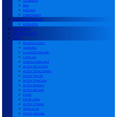
Surabaya
Bali
MEDAN
Palembang
HUKUM & KRIMINAL
KORUPSI
PERISTIWA
JABODETABEK
ACEH
BANDA ACEH
SABANG
LHOKSEUMAWE
LANGSA
SUBULUSSALAM
ACEH SELATAN
ACEH TENGGARA
ACEH TIMUR
ACEH TENGAH
ACEH BARAT
ACEH BESAR
PIDIE
PIDIE JAYA
ACEH UTARA
SIMEULUE
ACEH SINGKIL