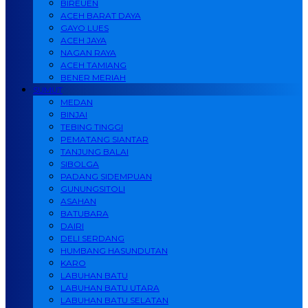
BIREUEN
ACEH BARAT DAYA
GAYO LUES
ACEH JAYA
NAGAN RAYA
ACEH TAMIANG
BENER MERIAH
SUMUT
MEDAN
BINJAI
TEBING TINGGI
PEMATANG SIANTAR
TANJUNG BALAI
SIBOLGA
PADANG SIDEMPUAN
GUNUNGSITOLI
ASAHAN
BATUBARA
DAIRI
DELI SERDANG
HUMBANG HASUNDUTAN
KARO
LABUHAN BATU
LABUHAN BATU UTARA
LABUHAN BATU SELATAN