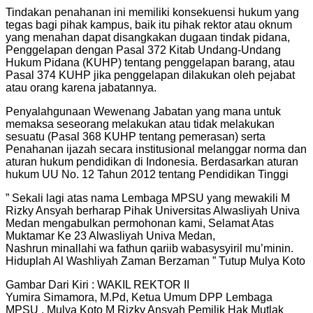
Tindakan penahanan ini memiliki konsekuensi hukum yang
tegas bagi pihak kampus, baik itu pihak rektor atau oknum
yang menahan dapat disangkakan dugaan tindak pidana,
Penggelapan dengan Pasal 372 Kitab Undang-Undang
Hukum Pidana (KUHP) tentang penggelapan barang, atau
Pasal 374 KUHP jika penggelapan dilakukan oleh pejabat
atau orang karena jabatannya.
Penyalahgunaan Wewenang Jabatan yang mana untuk
memaksa seseorang melakukan atau tidak melakukan
sesuatu (Pasal 368 KUHP tentang pemerasan) serta
Penahanan ijazah secara institusional melanggar norma dan
aturan hukum pendidikan di Indonesia. Berdasarkan aturan
hukum UU No. 12 Tahun 2012 tentang Pendidikan Tinggi
” Sekali lagi atas nama Lembaga MPSU yang mewakili M
Rizky Ansyah berharap Pihak Universitas Alwasliyah Univa
Medan mengabulkan permohonan kami, Selamat Atas
Muktamar Ke 23 Alwasliyah Univa Medan,
Nashrun minallahi wa fathun qariib wabasysyiril mu’minin.
Hiduplah Al Washliyah Zaman Berzaman ” Tutup Mulya Koto
Gambar Dari Kiri : WAKIL REKTOR II
Yumira Simamora, M.Pd, Ketua Umum DPP Lembaga
MPSU , Mulya Koto M Rizky Ansyah Pemilik Hak Mutlak