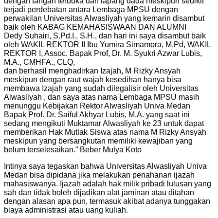
dengan tangan terbuka dan lapang dada meskipun sedikit
terjadi perdebatan antara Lembaga MPSU dengan
perwakilan Universitas Alwasliyah yang kemarin disambut
baik oleh KABAG KEMAHASISWAAN DAN ALUMNI
Dedy Suhairi, S.Pd.I., S.H., dan hari ini saya disambut baik
oleh WAKIL REKTOR II Ibu Yumira Simamora, M.Pd, WAKIL
REKTOR I, Assoc. Bapak Prof, Dr. M. Syukri Azwar Lubis,
M.A., CMHFA., CLQ,
dan berhasil menghadirkan Izajah, M Rizky Ansyah
meskipun dengan raut wajah kesedihan hanya bisa
membawa Izajah yang sudah dilegalisir oleh Universitas
Alwasliyah , dan saya atas nama Lembaga MPSU masih
menunggu Kebijakan Rektor Alwasliyah Univa Medan
Bapak Prof. Dr. Saiful Akhyar Lubis, M.A. yang saat ini
sedang mengikuti Muktamar Alwasliyah ke 23 untuk dapat
memberikan Hak Mutlak Siswa atas nama M Rizky Ansyah
meskipun yang bersangkutan memiliki kewajiban yang
belum terselesaikan.” Beber Mulya Koto
Intinya saya tegaskan bahwa Universitas Alwasliyah Univa
Medan bisa dipidana jika melakukan penahanan ijazah
mahasiswanya. Ijazah adalah hak milik pribadi lulusan yang
sah dan tidak boleh dijadikan alat jaminan atau ditahan
dengan alasan apa pun, termasuk akibat adanya tunggakan
biaya administrasi atau uang kuliah.