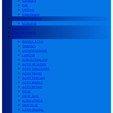
Surabaya
Bali
MEDAN
Palembang
HUKUM & KRIMINAL
KORUPSI
PERISTIWA
JABODETABEK
ACEH
BANDA ACEH
SABANG
LHOKSEUMAWE
LANGSA
SUBULUSSALAM
ACEH SELATAN
ACEH TENGGARA
ACEH TIMUR
ACEH TENGAH
ACEH BARAT
ACEH BESAR
PIDIE
PIDIE JAYA
ACEH UTARA
SIMEULUE
ACEH SINGKIL