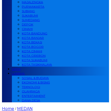
MAJALENGKA
PURWAKARTA
SUBANG
SUKABUMI
SUMEDANG
DEPOK
CIMAHI
KOTA BANDUNG
KOTA BANJAR
KOTA BEKASI
KOTA BOGOR
KOTA CIMAHI
KOTA CIREBON
KOTA SUKABUMI
KOTA TASIKMALAYA
OPINI
LAINNYA
SOSIAL & BUDAYA
EKONOMI & BISNIS
TEKNOLOGI
OLAHRAGA
ENTERTAIMENT
DANA DESA
Home
MEDAN
/