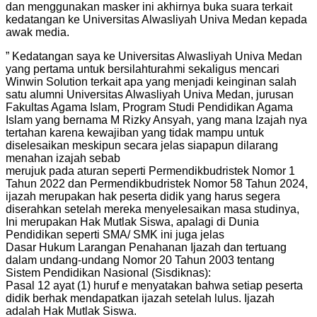
dan menggunakan masker ini akhirnya buka suara terkait
kedatangan ke Universitas Alwasliyah Univa Medan kepada
awak media.
” Kedatangan saya ke Universitas Alwasliyah Univa Medan
yang pertama untuk bersilahturahmi sekaligus mencari
Winwin Solution terkait apa yang menjadi keinginan salah
satu alumni Universitas Alwasliyah Univa Medan, jurusan
Fakultas Agama Islam, Program Studi Pendidikan Agama
Islam yang bernama M Rizky Ansyah, yang mana Izajah nya
tertahan karena kewajiban yang tidak mampu untuk
diselesaikan meskipun secara jelas siapapun dilarang
menahan izajah sebab
merujuk pada aturan seperti Permendikbudristek Nomor 1
Tahun 2022 dan Permendikbudristek Nomor 58 Tahun 2024,
ijazah merupakan hak peserta didik yang harus segera
diserahkan setelah mereka menyelesaikan masa studinya,
Ini merupakan Hak Mutlak Siswa, apalagi di Dunia
Pendidikan seperti SMA/ SMK ini juga jelas
Dasar Hukum Larangan Penahanan Ijazah dan tertuang
dalam undang-undang Nomor 20 Tahun 2003 tentang
Sistem Pendidikan Nasional (Sisdiknas):
Pasal 12 ayat (1) huruf e menyatakan bahwa setiap peserta
didik berhak mendapatkan ijazah setelah lulus. Ijazah
adalah Hak Mutlak Siswa.