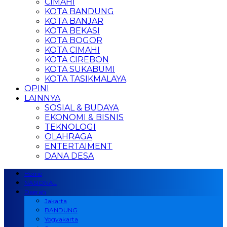
CIMAHI
KOTA BANDUNG
KOTA BANJAR
KOTA BEKASI
KOTA BOGOR
KOTA CIMAHI
KOTA CIREBON
KOTA SUKABUMI
KOTA TASIKMALAYA
OPINI
LAINNYA
SOSIAL & BUDAYA
EKONOMI & BISNIS
TEKNOLOGI
OLAHRAGA
ENTERTAIMENT
DANA DESA
Home
NASIONAL
Daerah
Jakarta
BANDUNG
Yogyakarta