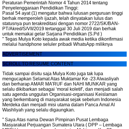
Peraturan Pemerintah Nomor 4 Tahun 2014 tentang
Penyelenggaraan Pendidikan Tinggi:
Pasal 54 ayat (1) mengatur bahwa lulusan perguruan tinggi
berhak memperoleh ijazah, telah dinyatakan lulus dan
statusnya pun terakreditasi dengan nomor 2722/SK/BAN-
PT/Akred/S/VII/2019 tertanggal 30 Juli 2019 dan berhak
untuk memakai gelar Sarjana Pendidikan (S.Pd )
” Tegas Mulya Koto kepada awak media ketika dikonfirmasi
melalui handphone seluler pribadi WhatsApp miliknya
ADVERTISEMENT
SCROLL TO RESUME CONTENT
Tidak sampai disitu saja Mulya Koto juga tak lupa
mengucapkan Selamat Atas Muktamar Ke -23 Alwasliyah
dan berharap AMAR MA’RUF dan NAHI MUNKAR yang
selalu dikibarkan sebagai ‘moral koletif’, dan menjadi salah
satu agenda unggulan Organisasi-organisasi Keislaman
yang berkembang di masyarakat sejak sebelum Indonesia
Merdeka dan menjadi misi utama dalam Panca Amal Al
Washliyah yang selalu digaungkan.
” Saya Atas nama Dewan Pimpinan Pusat Lembaga
Masyarakat Perjuangan Sumatera Utara ( DPP – Lembaga