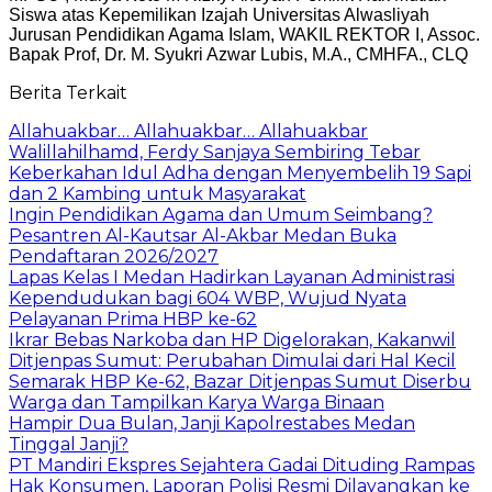
Siswa atas Kepemilikan Izajah Universitas Alwasliyah
Jurusan Pendidikan Agama Islam, WAKIL REKTOR I, Assoc.
Bapak Prof, Dr. M. Syukri Azwar Lubis, M.A., CMHFA., CLQ
Berita Terkait
Allahuakbar… Allahuakbar… Allahuakbar
Walillahilhamd, Ferdy Sanjaya Sembiring Tebar
Keberkahan Idul Adha dengan Menyembelih 19 Sapi
dan 2 Kambing untuk Masyarakat
Ingin Pendidikan Agama dan Umum Seimbang?
Pesantren Al-Kautsar Al-Akbar Medan Buka
Pendaftaran 2026/2027
Lapas Kelas I Medan Hadirkan Layanan Administrasi
Kependudukan bagi 604 WBP, Wujud Nyata
Pelayanan Prima HBP ke-62
Ikrar Bebas Narkoba dan HP Digelorakan, Kakanwil
Ditjenpas Sumut: Perubahan Dimulai dari Hal Kecil
Semarak HBP Ke-62, Bazar Ditjenpas Sumut Diserbu
Warga dan Tampilkan Karya Warga Binaan
Hampir Dua Bulan, Janji Kapolrestabes Medan
Tinggal Janji?
PT Mandiri Ekspres Sejahtera Gadai Dituding Rampas
Hak Konsumen, Laporan Polisi Resmi Dilayangkan ke