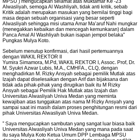
MPSU ) mengucapkan selamat atas Muktamar Ke -23
Alwasliyah, semoga Al Washliyah, tidak anti kritik, sebab
Kritik adalah merupakan masukan yang bernilai tinggi bagi
masa depan sebuah organisasi yang besar seperti
Alwasliyah sehingga misi utama Amar Ma’aruf Nahi mungkar
(menegakkan kebaikan dan mencegah kemunkaran) dalam
Panca Amal Al Washliyah bukan isapan jempol belaka”
Pungkas Mulya Koto.
Sebelum menutup konfirmasi, dari hasil pertemuannya
dengan WAKIL REKTOR II
Yumira Simamora, M.Pd, WAKIL REKTOR I, Assoc. Prof, Dr.
M. Syukri Azwar Lubis, M.A., CMHFA., CLQ, dengan
menghadirkan M. Rizky Ansyah sebagai pemilik Mutlak atas
Izajah dapat diselesaikan dengan Arif dan bijaksana dan
tidak ada pihak-pihak yang dirugikan baik itu M Rizky
Ansyah sebagai Pemilik Hak Mutlak atas Izajah dan
Universitas Alwasliyah Univa Medan yang meminta
kewajiban atas tunggakan atas nama M Rizky Ansyah yang
sampai saat ini masih dalam proses penghitungan resmi dari
pihak Universitas Alwasliyah Univa Medan.
” Saya mengucapkan sambutan yang sangat luar biasa baik
Universitas Alwasliyah Univa Medan yang mana pada saat
itu saya Mulya Koto Ketua Umum DPP Lembaga MPSU