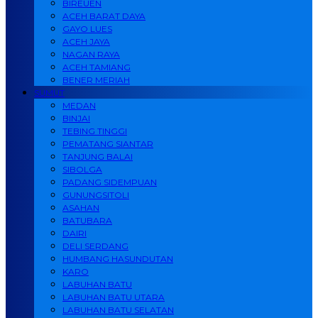
BIREUEN
ACEH BARAT DAYA
GAYO LUES
ACEH JAYA
NAGAN RAYA
ACEH TAMIANG
BENER MERIAH
SUMUT
MEDAN
BINJAI
TEBING TINGGI
PEMATANG SIANTAR
TANJUNG BALAI
SIBOLGA
PADANG SIDEMPUAN
GUNUNGSITOLI
ASAHAN
BATUBARA
DAIRI
DELI SERDANG
HUMBANG HASUNDUTAN
KARO
LABUHAN BATU
LABUHAN BATU UTARA
LABUHAN BATU SELATAN