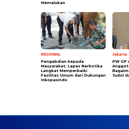
Memalukan
REGIONAL
Jakarta
Pengabdian kepada
PW GP A
Masyarakat, Lapas Narkotika
Anggota
Langkat Memperbaiki
Bagaim
Fasilitas Umum dari Dukungan
Judol d
Inkopasindo