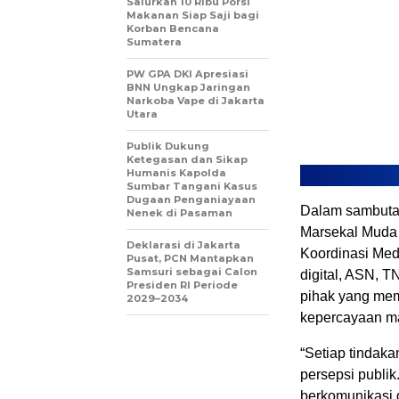
Salurkan 10 Ribu Porsi
Makanan Siap Saji bagi
Korban Bencana
Sumatera
PW GPA DKI Apresiasi
BNN Ungkap Jaringan
Narkoba Vape di Jakarta
Utara
Publik Dukung
Ketegasan dan Sikap
Humanis Kapolda
Sumbar Tangani Kasus
Dugaan Penganiayaan
Dalam sambutan
Nenek di Pasaman
Marsekal Muda 
Deklarasi di Jakarta
Koordinasi Med
Pusat, PCN Mantapkan
Samsuri sebagai Calon
digital, ASN, T
Presiden RI Periode
pihak yang mem
2029–2034
kepercayaan ma
“Setiap tindaka
persepsi publik
berkomunikasi d