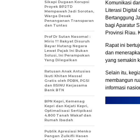
Sikapi Dugaan Korupsi
Komunikasi dan
Proyek BP2TD
Literasi Digit
Mempawah Jadi Sorotan,
Warga Desak
Bertanggung Jaw
Penanganan Transparan
bagi Aparatur S
dan Tuntas
Provinsi Riau. 
Prof Dr Sutan Nasomal :
Miris !!! Rakyat Disuruh
Rapat ini bert
Bayar Hutang Negara
Lewat Pajak Ini Bukan
dan menerapkan 
Solusi, Ini Perampokan
yang semakin 
Yang Dilegalkan
Ratusan Anak Antusias
Selain itu, kegi
Ikuti Khitan Massal
membangun ruan
Gratis oleh PDBN, PGSI
dan RSINU Kerjasama
informasi nasio
Bank BTN
BPN Kepri, Kemenag
Kepri dan Kejati Kepri,
Optimalisasi Sertipikasi
4.800 Tanah Wakaf dan
Rumah Ibadah
Publik Apresiasi Menko
Pangan Zulkifli Hasan