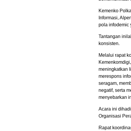
Kemenko Polkam
Informasi, Alpe
pola infodemic
Tantangan inila
konsisten.
Melalui rapat 
Kemenkomdigi, 
meningkatkan li
merespons info
seragam, memb
negatif, serta
menyebarkan inf
Acara ini dihad
Organisasi Per
Rapat koordina