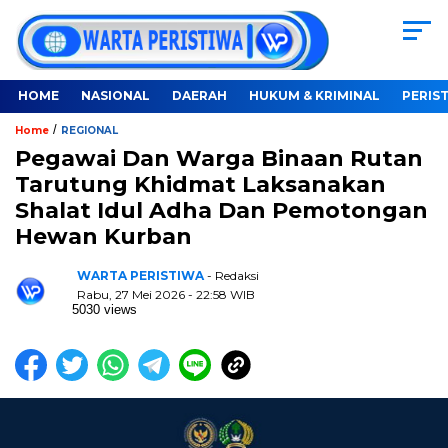
HOME
NASIONAL
DAERAH
HUKUM & KRIMINAL
PERIS
/
Home
REGIONAL
Pegawai Dan Warga Binaan Rutan
Tarutung Khidmat Laksanakan
Shalat Idul Adha Dan Pemotongan
Hewan Kurban
WARTA PERISTIWA
- Redaksi
Rabu, 27 Mei 2026 - 22:58 WIB
5030 views