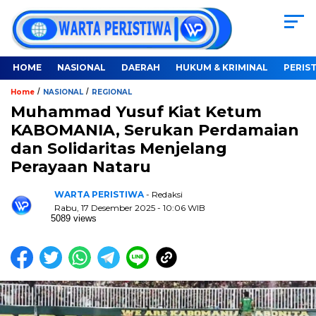
HOME
NASIONAL
DAERAH
HUKUM & KRIMINAL
PERIS
/
/
Home
NASIONAL
REGIONAL
Muhammad Yusuf Kiat Ketum
KABOMANIA, Serukan Perdamaian
dan Solidaritas Menjelang
Perayaan Nataru
WARTA PERISTIWA
- Redaksi
Rabu, 17 Desember 2025 - 10:06 WIB
5089 views