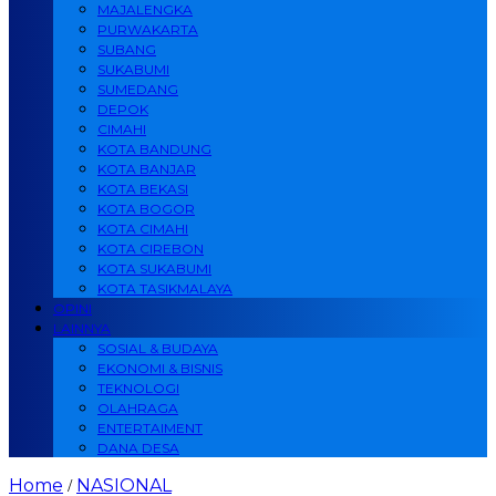
MAJALENGKA
PURWAKARTA
SUBANG
SUKABUMI
SUMEDANG
DEPOK
CIMAHI
KOTA BANDUNG
KOTA BANJAR
KOTA BEKASI
KOTA BOGOR
KOTA CIMAHI
KOTA CIREBON
KOTA SUKABUMI
KOTA TASIKMALAYA
OPINI
LAINNYA
SOSIAL & BUDAYA
EKONOMI & BISNIS
TEKNOLOGI
OLAHRAGA
ENTERTAIMENT
DANA DESA
Home
NASIONAL
/