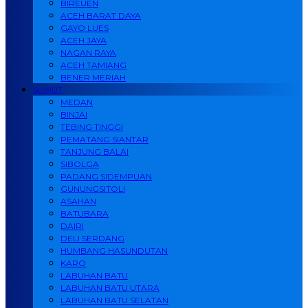
BIREUEN
ACEH BARAT DAYA
GAYO LUES
ACEH JAYA
NAGAN RAYA
ACEH TAMIANG
BENER MERIAH
SUMUT
MEDAN
BINJAI
TEBING TINGGI
PEMATANG SIANTAR
TANJUNG BALAI
SIBOLGA
PADANG SIDEMPUAN
GUNUNGSITOLI
ASAHAN
BATUBARA
DAIRI
DELI SERDANG
HUMBANG HASUNDUTAN
KARO
LABUHAN BATU
LABUHAN BATU UTARA
LABUHAN BATU SELATAN