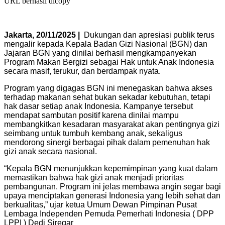
URL berhasil dicopy
Jakarta, 20/11/2025 |
Dukungan dan apresiasi publik terus
mengalir kepada Kepala Badan Gizi Nasional (BGN) dan
Jajaran BGN yang dinilai berhasil mengkampanyekan
Program Makan Bergizi sebagai Hak untuk Anak Indonesia
secara masif, terukur, dan berdampak nyata.
Program yang digagas BGN ini menegaskan bahwa akses
terhadap makanan sehat bukan sekadar kebutuhan, tetapi
hak dasar setiap anak Indonesia. Kampanye tersebut
mendapat sambutan positif karena dinilai mampu
membangkitkan kesadaran masyarakat akan pentingnya gizi
seimbang untuk tumbuh kembang anak, sekaligus
mendorong sinergi berbagai pihak dalam pemenuhan hak
gizi anak secara nasional.
“Kepala BGN menunjukkan kepemimpinan yang kuat dalam
memastikan bahwa hak gizi anak menjadi prioritas
pembangunan. Program ini jelas membawa angin segar bagi
upaya menciptakan generasi Indonesia yang lebih sehat dan
berkualitas,” ujar ketua Umum Dewan Pimpinan Pusat
Lembaga Independen Pemuda Pemerhati Indonesia ( DPP
LPPI ) Dedi Siregar