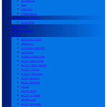
Surabaya
Bali
MEDAN
Palembang
HUKUM & KRIMINAL
KORUPSI
PERISTIWA
JABODETABEK
ACEH
BANDA ACEH
SABANG
LHOKSEUMAWE
LANGSA
SUBULUSSALAM
ACEH SELATAN
ACEH TENGGARA
ACEH TIMUR
ACEH TENGAH
ACEH BARAT
ACEH BESAR
PIDIE
PIDIE JAYA
ACEH UTARA
SIMEULUE
ACEH SINGKIL