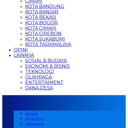
CIMAHI
KOTA BANDUNG
KOTA BANJAR
KOTA BEKASI
KOTA BOGOR
KOTA CIMAHI
KOTA CIREBON
KOTA SUKABUMI
KOTA TASIKMALAYA
OPINI
LAINNYA
SOSIAL & BUDAYA
EKONOMI & BISNIS
TEKNOLOGI
OLAHRAGA
ENTERTAIMENT
DANA DESA
Home
NASIONAL
Daerah
Jakarta
BANDUNG
Yogyakarta