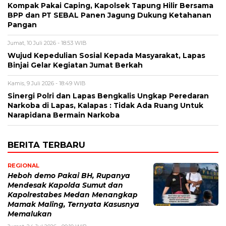
Kompak Pakai Caping, Kapolsek Tapung Hilir Bersama
BPP dan PT SEBAL Panen Jagung Dukung Ketahanan
Pangan
Jumat, 10 Juli 2026 - 18:53 WIB
Wujud Kepedulian Sosial Kepada Masyarakat, Lapas
Binjai Gelar Kegiatan Jumat Berkah
Kamis, 9 Juli 2026 - 18:49 WIB
Sinergi Polri dan Lapas Bengkalis Ungkap Peredaran
Narkoba di Lapas, Kalapas : Tidak Ada Ruang Untuk
Narapidana Bermain Narkoba
BERITA TERBARU
REGIONAL
Heboh demo Pakai BH, Rupanya
Mendesak Kapolda Sumut dan
Kapolrestabes Medan Menangkap
Mamak Maling, Ternyata Kasusnya
Memalukan