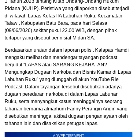
1 Tahun 2023 tentang Kitab Undang-Undang Hukum
Pidana (KUHP). Peristiwa yang dilaporkan disebut terjadi
di wilayah Lapas Kelas IIA Labuhan Ruku, Kecamatan
Talawi, Kabupaten Batu Bara, pada hari Selasa
(09/06/2026) sekitar pukul 22.00 WIB, dengan pihak
terlapor yang disebut berinisial M dan SA.
Berdasarkan uraian dalam laporan polisi, Kalapas Hamdi
mengaku melihat dan mendengar tayangan podcast
berjudul “LAPAS atau SARANG KEJAHATAN?
Mengungkap Dugaan Narkoba dan Bisnis Kamar di Lapas
Labuhan Ruku” yang diunggah di akun YouTube Rie
Podcast. Dalam tayangan tersebut disebutkan adanya
dugaan peredaran narkoba di dalam Lapas Labuhan
Ruku, serta menyangkut kasus meninggalnya seorang
tahanan bernama almarhum Fanny Perangin Angin yang
disebutkan meninggal akibat dugaan penganiayaan oleh
tahanan lain dan disaksikan petugas lapas.
ADVERTISEMENT