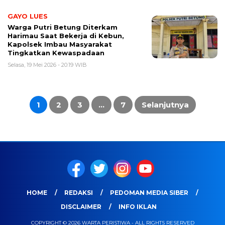
GAYO LUES
Warga Putri Betung Diterkam
Harimau Saat Bekerja di Kebun,
Kapolsek Imbau Masyarakat
Tingkatkan Kewaspadaan
Selasa, 19 Mei 2026 - 20:19 WIB
Paginasi
pos
1
2
3
…
7
Selanjutnya
HOME
REDAKSI
PEDOMAN MEDIA SIBER
DISCLAIMER
INFO IKLAN
COPYRIGHT © 2026 WARTA PERISTIWA - ALL RIGHTS RESERVED