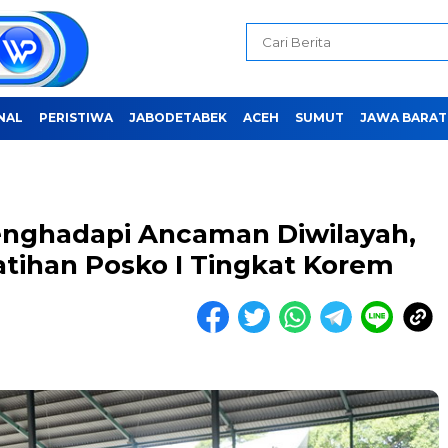
NAL
PERISTIWA
JABODETABEK
ACEH
SUMUT
JAWA BARAT
enghadapi Ancaman Diwilayah,
atihan Posko I Tingkat Korem