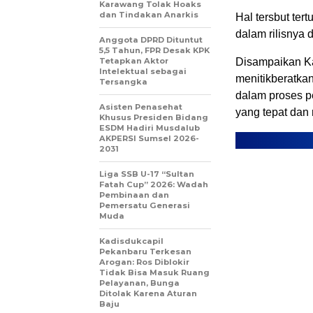
Karawang Tolak Hoaks
dan Tindakan Anarkis
Hal tersbut ter
dalam rilisnya d
Anggota DPRD Dituntut
5,5 Tahun, FPR Desak KPK
Tetapkan Aktor
Disampaikan Ka
Intelektual sebagai
menitikberatk
Tersangka
dalam proses p
Asisten Penasehat
yang tepat dan 
Khusus Presiden Bidang
ESDM Hadiri Musdalub
AKPERSI Sumsel 2026-
2031
Liga SSB U-17 “Sultan
Fatah Cup” 2026: Wadah
Pembinaan dan
Pemersatu Generasi
Muda
Kadisdukcapil
Pekanbaru Terkesan
Arogan: Ros Diblokir
Tidak Bisa Masuk Ruang
Pelayanan, Bunga
Ditolak Karena Aturan
Baju