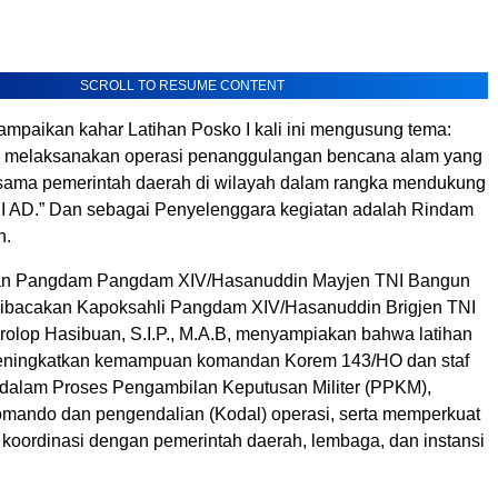
SCROLL TO RESUME CONTENT
sampaikan kahar Latihan Posko I kali ini mengusung tema:
 melaksanakan operasi penanggulangan bencana alam yang
ersama pemerintah daerah di wilayah dalam rangka mendukung
I AD.” Dan sebagai Penyelenggara kegiatan adalah Rindam
n.
n Pangdam Pangdam XIV/Hasanuddin Mayjen TNI Bangun
ibacakan Kapoksahli Pangdam XIV/Hasanuddin Brigjen TNI
olop Hasibuan, S.I.P., M.A.B, menyampiakan bahwa latihan
 meningkatkan kemampuan komandan Korem 143/HO dan staf
alam Proses Pengambilan Keputusan Militer (PPKM),
mando dan pengendalian (Kodal) operasi, serta memperkuat
 koordinasi dengan pemerintah daerah, lembaga, dan instansi