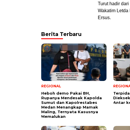
Turut hadir dar
Wakatim Letda 
Ersus.
Berita Terbaru
REGIONAL
REGION
Heboh demo Pakai BH,
Terpid
Rupanya Mendesak Kapolda
Diekseku
Sumut dan Kapolrestabes
Antar k
Medan Menangkap Mamak
Maling, Ternyata Kasusnya
Memalukan