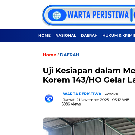
HOME
NASIONAL
DAERAH
HUKUM & KRIMI
Home
DAERAH
/
Uji Kesiapan dalam M
Korem 143/HO Gelar L
WARTA PERISTIWA
- Redaksi
Jumat, 21 November 2025 - 03:12 WIB
5086 views