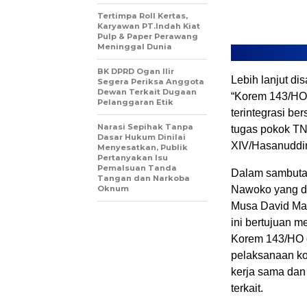
Tertimpa Roll Kertas,
Karyawan PT.Indah Kiat
Pulp & Paper Perawang
Meninggal Dunia
BK DPRD Ogan Ilir
Lebih lanjut di
Segera Periksa Anggota
Dewan Terkait Dugaan
“Korem 143/HO
Pelanggaran Etik
terintegrasi b
Narasi Sepihak Tanpa
tugas pokok TN
Dasar Hukum Dinilai
XIV/Hasanuddi
Menyesatkan, Publik
Pertanyakan Isu
Pemalsuan Tanda
Dalam sambuta
Tangan dan Narkoba
Oknum
Nawoko yang d
Musa David Mar
ini bertujuan
Korem 143/HO d
pelaksanaan ko
kerja sama dan
terkait.