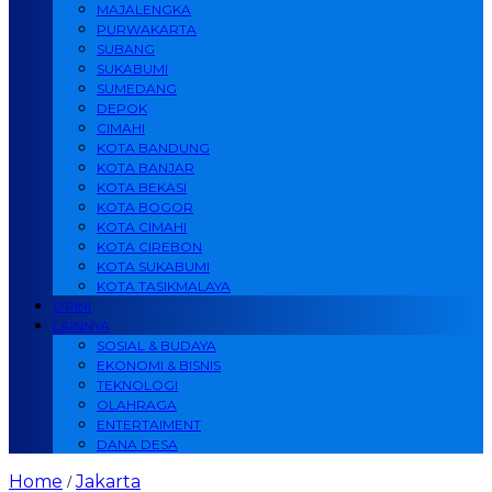
MAJALENGKA
PURWAKARTA
SUBANG
SUKABUMI
SUMEDANG
DEPOK
CIMAHI
KOTA BANDUNG
KOTA BANJAR
KOTA BEKASI
KOTA BOGOR
KOTA CIMAHI
KOTA CIREBON
KOTA SUKABUMI
KOTA TASIKMALAYA
OPINI
LAINNYA
SOSIAL & BUDAYA
EKONOMI & BISNIS
TEKNOLOGI
OLAHRAGA
ENTERTAIMENT
DANA DESA
Home
Jakarta
/