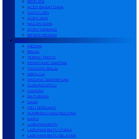
BIREUEN
ACEH BARAT DAYA
GAYO LUES
ACEH JAYA
NAGAN RAYA
ACEH TAMIANG
BENER MERIAH
SUMUT
MEDAN
BINJAI
TEBING TINGGI
PEMATANG SIANTAR
TANJUNG BALAI
SIBOLGA
PADANG SIDEMPUAN
GUNUNGSITOLI
ASAHAN
BATUBARA
DAIRI
DELI SERDANG
HUMBANG HASUNDUTAN
KARO
LABUHAN BATU
LABUHAN BATU UTARA
LABUHAN BATU SELATAN