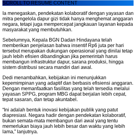
SCROLL TO RESUME CONTENT
Ia menegaskan, pendekatan kolaboratif dengan yayasan dan
mitra pengelola dapur gizi tidak hanya menghemat anggaran
negara, tetapi juga mempercepat jangkauan layanan kepada
masyarakat yang membutuhkan.
Sebelumnya, Kepala BGN Dadan Hindayana telah
memberikan penjelasan bahwa insentif Rp6 juta per hari
tersebut merupakan dukungan operasional yang dinilai tetap
jauh lebih efisien dibandingkan jika pemerintah harus
membangun infrastruktur dapur, sarana produksi, hingga
sistem distribusi secara mandiri dari awal.
Dedi menambahkan, kebijakan ini menunjukkan
kepemimpinan yang adaptif dan berbasis efisiensi anggaran.
Dengan memanfaatkan fasilitas yang telah tersedia melalui
yayasan SPPG, program MBG dapat berjalan lebih cepat,
tepat sasaran, dan tetap akuntabel.
“Ini adalah bentuk inovasi kebijakan publik yang patut
diapresiasi. Negara hadir dengan pendekatan kolaboratif,
bukan semata-mata membangun dari awal yang tentu
memerlukan biaya jauh lebih besar dan waktu yang lebih
lama,” lanjutnya.