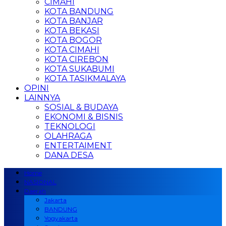
CIMAHI
KOTA BANDUNG
KOTA BANJAR
KOTA BEKASI
KOTA BOGOR
KOTA CIMAHI
KOTA CIREBON
KOTA SUKABUMI
KOTA TASIKMALAYA
OPINI
LAINNYA
SOSIAL & BUDAYA
EKONOMI & BISNIS
TEKNOLOGI
OLAHRAGA
ENTERTAIMENT
DANA DESA
Home
NASIONAL
Daerah
Jakarta
BANDUNG
Yogyakarta