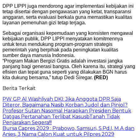
DPP LIPPI juga mendorong agar implementasi kebijakan ini
tetap disertai dengan pengawasan yang ketat, transparansi
anggaran, serta evaluasi berkala guna memastikan kualitas
layanan pemenuhan gizi tetap terjaga.
Sebagai organisasi kepemudaan yang konsisten mengawal
kebijakan publik, DPP LIPPI menyatakan komitmennya
untuk terus mendukung program-program strategis
pemerintah yang berpihak pada peningkatan kualitas
sumber daya manusia Indonesia.
“Program Makan Bergizi Gratis adalah investasi jangka
panjang bagi generasi bangsa. Oleh karena itu, strategi yang
efisien dan tepat guna seperti yang dilakukan BGN harus
kita dukung bersama,” tutup Dedi Siregar.
(RED)
Berita Terkait
PW GP Al Washliyah DKI: Jika Anggota DPR Saja
Diteror, Bagaimana Nasib Korban Judol dan Pinjol?
Profesor Sutan Nasomal Harapkan Presiden Bentuk
Datgas Pertanahan Terlibat KasusbTanah Tidak
Penjarakan Segera!!!
Bursa Capres 2029 : Prabowo, Samsuri, S.Pd.I, M.A dan
Anies, 3 Nama Calon Kuat untuk Pilpres 2029