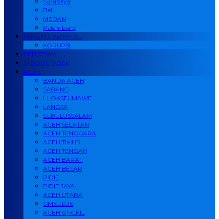
Surabaya
Bali
MEDAN
Palembang
HUKUM & KRIMINAL
KORUPSI
PERISTIWA
JABODETABEK
ACEH
BANDA ACEH
SABANG
LHOKSEUMAWE
LANGSA
SUBULUSSALAM
ACEH SELATAN
ACEH TENGGARA
ACEH TIMUR
ACEH TENGAH
ACEH BARAT
ACEH BESAR
PIDIE
PIDIE JAYA
ACEH UTARA
SIMEULUE
ACEH SINGKIL