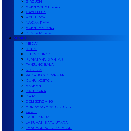
BIREUEN
ACEH BARAT DAYA
GAYO LUES
ACEH JAYA
NAGAN RAYA
ACEH TAMIANG
BENER MERIAH
SUMUT
MEDAN
BINJAI
TEBING TINGGI
PEMATANG SIANTAR
TANJUNG BALAI
SIBOLGA
PADANG SIDEMPUAN
GUNUNGSITOLI
ASAHAN
BATUBARA
DAIRI
DELI SERDANG
HUMBANG HASUNDUTAN
KARO
LABUHAN BATU
LABUHAN BATU UTARA
LABUHAN BATU SELATAN