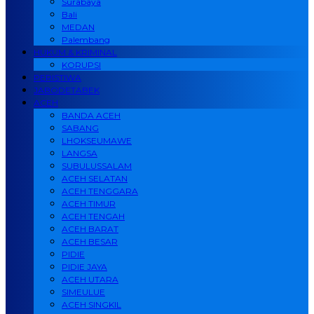
Surabaya
Bali
MEDAN
Palembang
HUKUM & KRIMINAL
KORUPSI
PERISTIWA
JABODETABEK
ACEH
BANDA ACEH
SABANG
LHOKSEUMAWE
LANGSA
SUBULUSSALAM
ACEH SELATAN
ACEH TENGGARA
ACEH TIMUR
ACEH TENGAH
ACEH BARAT
ACEH BESAR
PIDIE
PIDIE JAYA
ACEH UTARA
SIMEULUE
ACEH SINGKIL