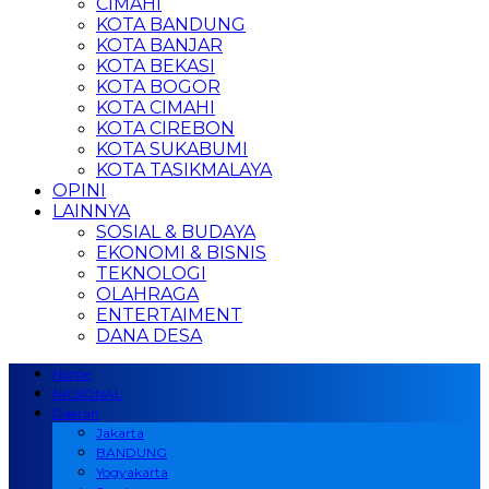
CIMAHI
KOTA BANDUNG
KOTA BANJAR
KOTA BEKASI
KOTA BOGOR
KOTA CIMAHI
KOTA CIREBON
KOTA SUKABUMI
KOTA TASIKMALAYA
OPINI
LAINNYA
SOSIAL & BUDAYA
EKONOMI & BISNIS
TEKNOLOGI
OLAHRAGA
ENTERTAIMENT
DANA DESA
Home
NASIONAL
Daerah
Jakarta
BANDUNG
Yogyakarta