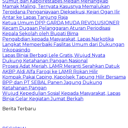
Sumut dan Kapolrestabes Medan Menangkap
Mamak Maling, Ternyata Kasusnya Memalukan
Terpidana Penganiayaan Dieksekusi, Kejari Ogan Ilir
Antar ke Lapas Tanjung Raja
Ketua Umum DPP GARDA MUDA REVOLUSIONER
Kecam Dugaan Pelanggaran Aturan Periodisasi
Kepala Sekolah oleh Bupati Bima
Pengabdian kepada Masyarakat, Lapas Narkotika
Langkat Memperbaiki Fasilitas Umum dari Dukungan
Inkopasindo
Lapas Binjai Berbagi Lele Gratis, Wujud Nyata
Dukung Ketahanan Pangan Nasional
Prosesi Adat Meriah, LAMR Meranti Serahkan Datuk
AKBP Aldi Alfa Faroqi ke LAMR Rokan Hilir
Kompak Pakai Caping, Kapolsek Tapung Hilir Bersama
BPP dan PT SEBAL Panen Jagung Dukung
Ketahanan Pangan
Wujud Kepedulian Sosial Kepada Masyarakat, Lapas
Binjai Gelar Kegiatan Jumat Berkah
Berita Terbaru