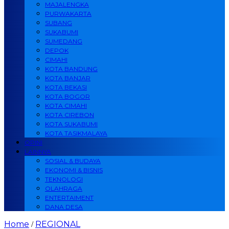
MAJALENGKA
PURWAKARTA
SUBANG
SUKABUMI
SUMEDANG
DEPOK
CIMAHI
KOTA BANDUNG
KOTA BANJAR
KOTA BEKASI
KOTA BOGOR
KOTA CIMAHI
KOTA CIREBON
KOTA SUKABUMI
KOTA TASIKMALAYA
OPINI
LAINNYA
SOSIAL & BUDAYA
EKONOMI & BISNIS
TEKNOLOGI
OLAHRAGA
ENTERTAIMENT
DANA DESA
Home
REGIONAL
/