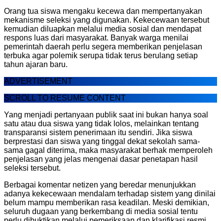
Orang tua siswa mengaku kecewa dan mempertanyakan
mekanisme seleksi yang digunakan. Kekecewaan tersebut
kemudian diluapkan melalui media sosial dan mendapat
respons luas dari masyarakat. Banyak warga menilai
pemerintah daerah perlu segera memberikan penjelasan
terbuka agar polemik serupa tidak terus berulang setiap
tahun ajaran baru.
ADVERTISEMENT
SCROLL TO RESUME CONTENT
Yang menjadi pertanyaan publik saat ini bukan hanya soal
satu atau dua siswa yang tidak lolos, melainkan tentang
transparansi sistem penerimaan itu sendiri. Jika siswa
berprestasi dan siswa yang tinggal dekat sekolah sama-
sama gagal diterima, maka masyarakat berhak memperoleh
penjelasan yang jelas mengenai dasar penetapan hasil
seleksi tersebut.
Berbagai komentar netizen yang beredar menunjukkan
adanya kekecewaan mendalam terhadap sistem yang dinilai
belum mampu memberikan rasa keadilan. Meski demikian,
seluruh dugaan yang berkembang di media sosial tentu
perlu dibuktikan melalui pemeriksaan dan klarifikasi resmi