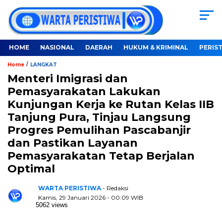
HOME
NASIONAL
DAERAH
HUKUM & KRIMINAL
PERIS
/
Home
LANGKAT
Menteri Imigrasi dan
Pemasyarakatan Lakukan
Kunjungan Kerja ke Rutan Kelas IIB
Tanjung Pura, Tinjau Langsung
Progres Pemulihan Pascabanjir
dan Pastikan Layanan
Pemasyarakatan Tetap Berjalan
Optimal
WARTA PERISTIWA
- Redaksi
Kamis, 29 Januari 2026 - 00:09 WIB
5062 views