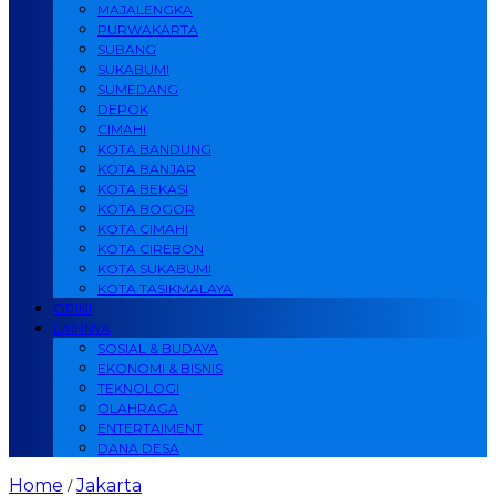
MAJALENGKA
PURWAKARTA
SUBANG
SUKABUMI
SUMEDANG
DEPOK
CIMAHI
KOTA BANDUNG
KOTA BANJAR
KOTA BEKASI
KOTA BOGOR
KOTA CIMAHI
KOTA CIREBON
KOTA SUKABUMI
KOTA TASIKMALAYA
OPINI
LAINNYA
SOSIAL & BUDAYA
EKONOMI & BISNIS
TEKNOLOGI
OLAHRAGA
ENTERTAIMENT
DANA DESA
Home
Jakarta
/