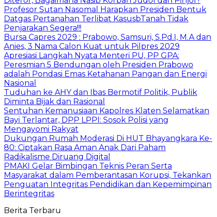
Diteror, Bagaimana Nasib Korban Judol dan Pinjol?
Profesor Sutan Nasomal Harapkan Presiden Bentuk
Datgas Pertanahan Terlibat KasusbTanah Tidak
Penjarakan Segera!!!
Bursa Capres 2029 : Prabowo, Samsuri, S.Pd.I, M.A dan
Anies, 3 Nama Calon Kuat untuk Pilpres 2029
Apresiasi Langkah Nyata Menteri PU, PP GPA:
Peresmian 5 Bendungan oleh Presiden Prabowo
adalah Pondasi Emas Ketahanan Pangan dan Energi
Nasional
Tuduhan ke AHY dan Ibas Bermotif Politik, Publik
Diminta Bijak dan Rasional
Sentuhan Kemanusiaan Kapolres Klaten Selamatkan
Bayi Terlantar, DPP LPPI: Sosok Polisi yang
Mengayomi Rakyat
Dukungan Rumah Moderasi Di HUT Bhayangkara Ke-
80: Ciptakan Rasa Aman Anak Dari Paham
Radikalisme Diruang Digital
PMAKI Gelar Bimbingan Teknis Peran Serta
Masyarakat dalam Pemberantasan Korupsi, Tekankan
Penguatan Integritas Pendidikan dan Kepemimpinan
Berintegritas
Berita Terbaru