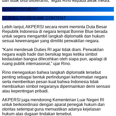
dan tidak bisa ditoleransi,” tegas Rino kepada awak media.
ADVERTISEMENT
SCROLL TO RESUME CONTENT
Lebih lanjut, AKPERSI secara resmi meminta Duta Besar
Republik Indonesia di negara tempat Bonnie Blue berada
untuk segera mengambil langkah diplomatik dan hukum
sesuai kewenangan yang dimiliki perwakilan negara.
“Kami mendesak Dubes RI agar tidak diam. Perwakilan
negara wajib hadir dan bersikap tegas ketika simbol
kedaulatan bangsa dilecehkan oleh siapa pun, apalagi di
ruang publik internasional,” ujar Rino.
Rino menegaskan bahwa langkah diplomatik tersebut
penting sebagai bentuk perlindungan kehormatan negara
serta memberikan pesan kuat bahwa Indonesia tidak
membiarkan simbol negaranya dipermainkan demi sensasi
atau kepentingan pribadi.
AKPERSI juga mendorong Kementerian Luar Negeri RI
untuk berkoordinasi dengan aparat penegak hukum dan
otoritas setempat guna memastikan adanya kejelasan
hukum atas dugaan tindakan tersebut.