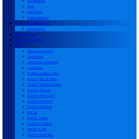
Surabaya
Bali
MEDAN
Palembang
HUKUM & KRIMINAL
KORUPSI
PERISTIWA
JABODETABEK
ACEH
BANDA ACEH
SABANG
LHOKSEUMAWE
LANGSA
SUBULUSSALAM
ACEH SELATAN
ACEH TENGGARA
ACEH TIMUR
ACEH TENGAH
ACEH BARAT
ACEH BESAR
PIDIE
PIDIE JAYA
ACEH UTARA
SIMEULUE
ACEH SINGKIL