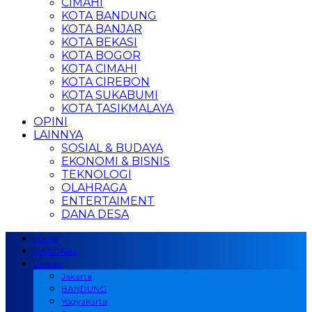
CIMAHI
KOTA BANDUNG
KOTA BANJAR
KOTA BEKASI
KOTA BOGOR
KOTA CIMAHI
KOTA CIREBON
KOTA SUKABUMI
KOTA TASIKMALAYA
OPINI
LAINNYA
SOSIAL & BUDAYA
EKONOMI & BISNIS
TEKNOLOGI
OLAHRAGA
ENTERTAIMENT
DANA DESA
Home
NASIONAL
Daerah
Jakarta
BANDUNG
Yogyakarta