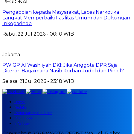
REGIONAL
Pengabdian kepada Masyarakat, Lapas Narkotika
Langkat Memperbaiki Fasilitas Umum dari Dukungan
Inkopasindo
Rabu, 22 Jul 2026 - 00:10 WIB
Jakarta
PW GP Al Washliyah DKI: Jika Anggota DPR Saja
Diteror, Bagaimana Nasib Korban Judol dan Pinjol?
Selasa, 21 Jul 2026 - 23:18 WIB
Home
Redaksi
Pedoman Media Siber
Disclaimer
Info Iklan
Copyright © 2026 WARTA PERISTIWA - All Rights