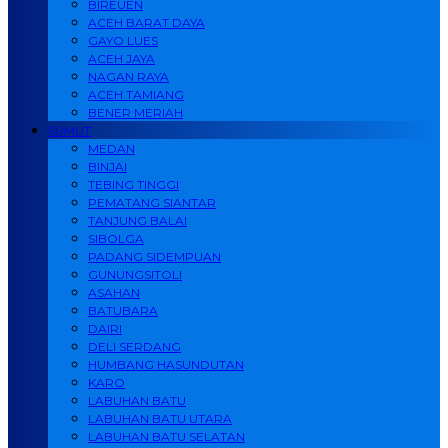
BIREUEN
ACEH BARAT DAYA
GAYO LUES
ACEH JAYA
NAGAN RAYA
ACEH TAMIANG
BENER MERIAH
SUMUT
MEDAN
BINJAI
TEBING TINGGI
PEMATANG SIANTAR
TANJUNG BALAI
SIBOLGA
PADANG SIDEMPUAN
GUNUNGSITOLI
ASAHAN
BATUBARA
DAIRI
DELI SERDANG
HUMBANG HASUNDUTAN
KARO
LABUHAN BATU
LABUHAN BATU UTARA
LABUHAN BATU SELATAN