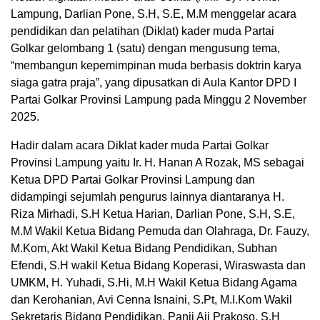
Lampung, Darlian Pone, S.H, S.E, M.M menggelar acara
pendidikan dan pelatihan (Diklat) kader muda Partai
Golkar gelombang 1 (satu) dengan mengusung tema,
“membangun kepemimpinan muda berbasis doktrin karya
siaga gatra praja”, yang dipusatkan di Aula Kantor DPD I
Partai Golkar Provinsi Lampung pada Minggu 2 November
2025.
Hadir dalam acara Diklat kader muda Partai Golkar
Provinsi Lampung yaitu Ir. H. Hanan A Rozak, MS sebagai
Ketua DPD Partai Golkar Provinsi Lampung dan
didampingi sejumlah pengurus lainnya diantaranya H.
Riza Mirhadi, S.H Ketua Harian, Darlian Pone, S.H, S.E,
M.M Wakil Ketua Bidang Pemuda dan Olahraga, Dr. Fauzy,
M.Kom, Akt Wakil Ketua Bidang Pendidikan, Subhan
Efendi, S.H wakil Ketua Bidang Koperasi, Wiraswasta dan
UMKM, H. Yuhadi, S.Hi, M.H Wakil Ketua Bidang Agama
dan Kerohanian, Avi Cenna Isnaini, S.Pt, M.I.Kom Wakil
Sekretaris Bidang Pendidikan, Panji Aji Prakoso, S.H