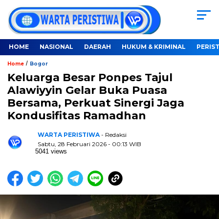
HOME
NASIONAL
DAERAH
HUKUM & KRIMINAL
PERIS
/
Home
Bogor
Keluarga Besar Ponpes Tajul
Alawiyyin Gelar Buka Puasa
Bersama, Perkuat Sinergi Jaga
Kondusifitas Ramadhan
WARTA PERISTIWA
- Redaksi
Sabtu, 28 Februari 2026 - 00:13 WIB
5041 views