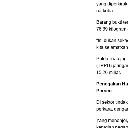
yang diperkirak
narkoba.
Barang bukti te
76,39 kilogram 
“Ini bukan sek
kita selamatkan
Polda Riau jug
(TPPU) jaringa
15,26 miliar.
Penegakan Huk
Persen
Di sektor tind
perkara, dengan
Yang menonjol, 
kerugian negar