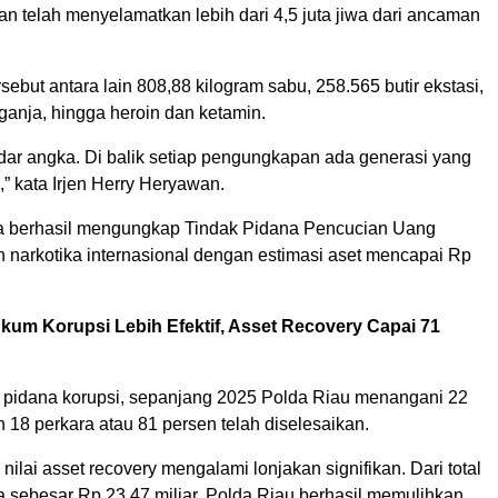
an telah menyelamatkan lebih dari 4,5 juta jiwa dari ancaman
rsebut antara lain 808,88 kilogram sabu, 258.565 butir ekstasi,
ganja, hingga heroin dan ketamin.
adar angka. Di balik setiap pengungkapan ada generasi yang
,” kata Irjen Herry Heryawan.
a berhasil mengungkap Tindak Pidana Pencucian Uang
n narkotika internasional dengan estimasi aset mencapai Rp
um Korupsi Lebih Efektif, Asset Recovery Capai 71
ak pidana korupsi, sepanjang 2025 Polda Riau menangani 22
 18 perkara atau 81 persen telah diselesaikan.
nilai asset recovery mengalami lonjakan signifikan. Dari total
a sebesar Rp 23,47 miliar, Polda Riau berhasil memulihkan