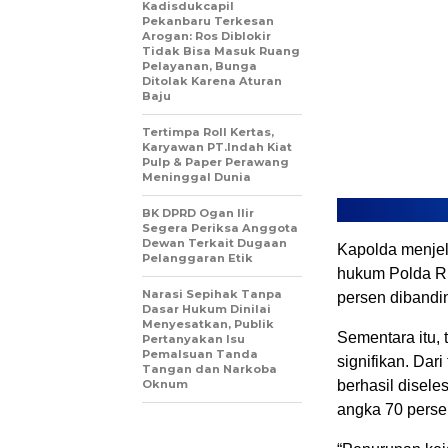
Kadisdukcapil
Pekanbaru Terkesan
Arogan: Ros Diblokir
Tidak Bisa Masuk Ruang
Pelayanan, Bunga
Ditolak Karena Aturan
Baju
Tertimpa Roll Kertas,
Karyawan PT.Indah Kiat
Pulp & Paper Perawang
Meninggal Dunia
BK DPRD Ogan Ilir
Segera Periksa Anggota
Dewan Terkait Dugaan
Kapolda menjel
Pelanggaran Etik
hukum Polda Ria
Narasi Sepihak Tanpa
persen dibandi
Dasar Hukum Dinilai
Menyesatkan, Publik
Sementara itu, 
Pertanyakan Isu
Pemalsuan Tanda
signifikan. Dar
Tangan dan Narkoba
Oknum
berhasil disele
angka 70 perse