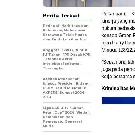
Pekanbaru, – K
Berita Terkait
kinerja yang m
Peringati Harkitnas dan
hukum berbasis
Reformasi, Mahasiswa
Karawang Tolak Hoaks
konsep Green P
dan Tindakan Anarkis
Irjen Herry Her
Minggu (28/12/2
Anggota DPRD Dituntut
5,5 Tahun, FPR Desak KPK
Tetapkan Aktor
“Sepanjang tah
Intelektual sebagai
Tersangka
juga pada penc
kerja bersama s
Asisten Penasehat
Khusus Presiden Bidang
ESDM Hadiri Musdalub
Kriminalitas M
AKPERSI Sumsel 2026-
2031
Liga SSB U-17 “Sultan
Fatah Cup” 2026: Wadah
Pembinaan dan
Pemersatu Generasi
Muda