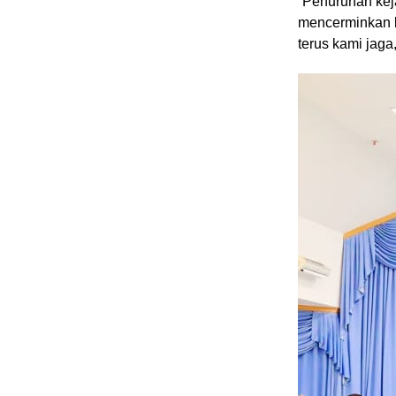
“Penurunan kej
mencerminkan k
terus kami jaga