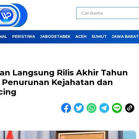
NAL
PERISTIWA
JABODETABEK
ACEH
SUMUT
JAWA BARAT
an Langsung Rilis Akhir Tahun
t Penurunan Kejahatan dan
cing