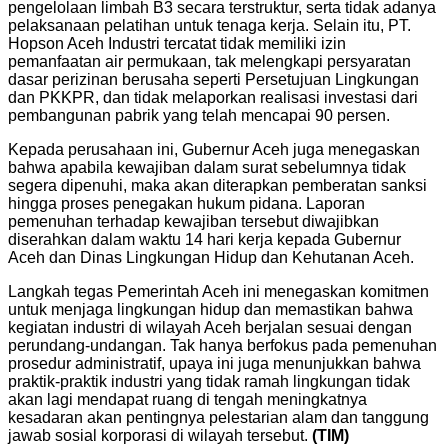
pengelolaan limbah B3 secara terstruktur, serta tidak adanya
pelaksanaan pelatihan untuk tenaga kerja. Selain itu, PT.
Hopson Aceh Industri tercatat tidak memiliki izin
pemanfaatan air permukaan, tak melengkapi persyaratan
dasar perizinan berusaha seperti Persetujuan Lingkungan
dan PKKPR, dan tidak melaporkan realisasi investasi dari
pembangunan pabrik yang telah mencapai 90 persen.
Kepada perusahaan ini, Gubernur Aceh juga menegaskan
bahwa apabila kewajiban dalam surat sebelumnya tidak
segera dipenuhi, maka akan diterapkan pemberatan sanksi
hingga proses penegakan hukum pidana. Laporan
pemenuhan terhadap kewajiban tersebut diwajibkan
diserahkan dalam waktu 14 hari kerja kepada Gubernur
Aceh dan Dinas Lingkungan Hidup dan Kehutanan Aceh.
Langkah tegas Pemerintah Aceh ini menegaskan komitmen
untuk menjaga lingkungan hidup dan memastikan bahwa
kegiatan industri di wilayah Aceh berjalan sesuai dengan
perundang-undangan. Tak hanya berfokus pada pemenuhan
prosedur administratif, upaya ini juga menunjukkan bahwa
praktik-praktik industri yang tidak ramah lingkungan tidak
akan lagi mendapat ruang di tengah meningkatnya
kesadaran akan pentingnya pelestarian alam dan tanggung
jawab sosial korporasi di wilayah tersebut.
(TIM)