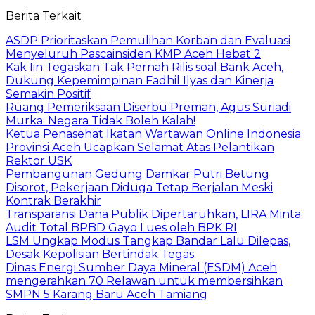
Berita Terkait
ASDP Prioritaskan Pemulihan Korban dan Evaluasi
Menyeluruh Pascainsiden KMP Aceh Hebat 2
Kak Iin Tegaskan Tak Pernah Rilis soal Bank Aceh,
Dukung Kepemimpinan Fadhil Ilyas dan Kinerja
Semakin Positif
Ruang Pemeriksaan Diserbu Preman, Agus Suriadi
Murka: Negara Tidak Boleh Kalah!
Ketua Penasehat Ikatan Wartawan Online Indonesia
Provinsi Aceh Ucapkan Selamat Atas Pelantikan
Rektor USK
Pembangunan Gedung Damkar Putri Betung
Disorot, Pekerjaan Diduga Tetap Berjalan Meski
Kontrak Berakhir
Transparansi Dana Publik Dipertaruhkan, LIRA Minta
Audit Total BPBD Gayo Lues oleh BPK RI
LSM Ungkap Modus Tangkap Bandar Lalu Dilepas,
Desak Kepolisian Bertindak Tegas
Dinas Energi Sumber Daya Mineral (ESDM) Aceh
mengerahkan 70 Relawan untuk membersihkan
SMPN 5 Karang Baru Aceh Tamiang