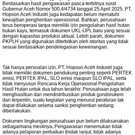
Berdasarkan hasil pengawasan pasca-terbitnya surat
Gubernur Aceh Nomor 500.4/4734 tanggal 25 April 2025, PT.
Hopson Aceh Industri juga kedapatan belum mematuhi
kewajiban penghentian operasional. Bahkan, perusahaan
terus beroperasi tanpa memiliki izin pengolahan hasil hutan
bukan kayu, termasuk dokumen UKL-UPL baru yang sesuai
dengan kapasitas produksi aktual. Lebih parah, dokumen
PKPLH yang digunakan diterbitkan oleh otoritas yang tidak
sesuai berdasarkan pendelegasian kewenangan.
Tak hanya persoalan izin, PT. Hopson Aceh Industri juga
tidak memiliki dokumen pendukung penting seperti PERTEK
emisi, PERTEK IPAL, SLO emisi maupun SLO IPAL, serta
tidak menyusun Rencana Kerja Operasional Pengolahan
Hasil Hutan untuk dua tahun terakhir. Perusahaan juga telah
menghasilkan dan mendistribusikan produk gondorukem
dan terpentin, suatu kegiatan yang menurut peraturan tak
dapat dilakukan selama sanksi penghentian sedang
diberlakukan.
Dokumen lingkungan perusahaan pun belum dilaksanakan
sebagaimana mestinya. Pengawasan menemukan tidak
adanya pelaporan perbaikan tindak lanjut, tidak adanya