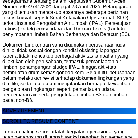
sebagaimana tertuang dalam Keputusan Gubernur Aceh
Nomor 500.4/741/2025 tanggal 28 April 2025. Pelanggaran
yang ditemukan mencakup absennya beberapa perizinan
teknis krusial, seperti Surat Kelayakan Operasional (SLO)
terkait Instalasi Pengolahan Air Limbah (IPAL), Persetujuan
Teknis (Pertek) emisi udara, dan Rincian Teknis (Rintek)
penyimpanan limbah Bahan Berbahaya dan Beracun (B3).
Dokumen Lingkungan yang digunakan perusahaan juga
dinilai tidak sesuai dengan kondisi eksisting lapangan
karena tidak mencakup berbagai aktivitas tambahan yang
dilakukan oleh perusahaan, termasuk pemanfaatan air
limbah, penampungan sludge IPAL, hingga aktivitas
pembuatan drum kemas gondorukem. Selain itu, perusahaan
belum melakukan revisi terhadap dokumen lingkungan yang
dimiliki, serta lalai dalam menjalankan berbagai kewajiban
pengelolaan lingkungan seperti pemantauan udara,
pencemaran air, serta pengelolaan limbah B3 dan limbah
padat non-B3.
ADVERTISEMENT
SCROLL TO RESUME CONTENT
Temuan paling serius adalah kegiatan operasional yang
tetap berlangsung di tengah sanksi penghentian sementara.