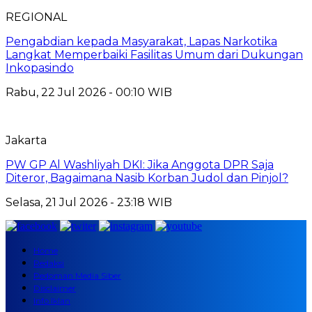
REGIONAL
Pengabdian kepada Masyarakat, Lapas Narkotika
Langkat Memperbaiki Fasilitas Umum dari Dukungan
Inkopasindo
Rabu, 22 Jul 2026 - 00:10 WIB
Jakarta
PW GP Al Washliyah DKI: Jika Anggota DPR Saja
Diteror, Bagaimana Nasib Korban Judol dan Pinjol?
Selasa, 21 Jul 2026 - 23:18 WIB
Home
Redaksi
Pedoman Media Siber
Disclaimer
Info Iklan