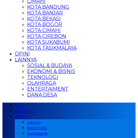
CIMAHI
KOTA BANDUNG
KOTA BANJAR
KOTA BEKASI
KOTA BOGOR
KOTA CIMAHI
KOTA CIREBON
KOTA SUKABUMI
KOTA TASIKMALAYA
OPINI
LAINNYA
SOSIAL & BUDAYA
EKONOMI & BISNIS
TEKNOLOGI
OLAHRAGA
ENTERTAIMENT
DANA DESA
Home
NASIONAL
Daerah
Jakarta
BANDUNG
Yogyakarta