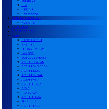
Surabaya
Bali
MEDAN
Palembang
HUKUM & KRIMINAL
KORUPSI
PERISTIWA
JABODETABEK
ACEH
BANDA ACEH
SABANG
LHOKSEUMAWE
LANGSA
SUBULUSSALAM
ACEH SELATAN
ACEH TENGGARA
ACEH TIMUR
ACEH TENGAH
ACEH BARAT
ACEH BESAR
PIDIE
PIDIE JAYA
ACEH UTARA
SIMEULUE
ACEH SINGKIL