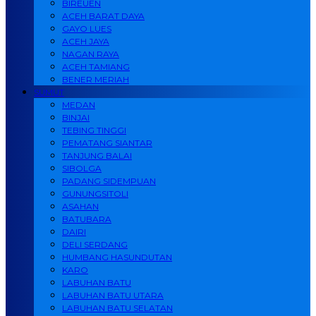
BIREUEN
ACEH BARAT DAYA
GAYO LUES
ACEH JAYA
NAGAN RAYA
ACEH TAMIANG
BENER MERIAH
SUMUT
MEDAN
BINJAI
TEBING TINGGI
PEMATANG SIANTAR
TANJUNG BALAI
SIBOLGA
PADANG SIDEMPUAN
GUNUNGSITOLI
ASAHAN
BATUBARA
DAIRI
DELI SERDANG
HUMBANG HASUNDUTAN
KARO
LABUHAN BATU
LABUHAN BATU UTARA
LABUHAN BATU SELATAN