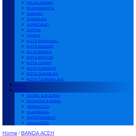
MAJALENGKA
PURWAKARTA
SUBANG
SUKABUMI
SUMEDANG
DEPOK
CIMAHI
KOTA BANDUNG
KOTA BANJAR
KOTA BEKASI
KOTA BOGOR
KOTA CIMAHI
KOTA CIREBON
KOTA SUKABUMI
KOTA TASIKMALAYA
OPINI
LAINNYA
SOSIAL & BUDAYA
EKONOMI & BISNIS
TEKNOLOGI
OLAHRAGA
ENTERTAIMENT
DANA DESA
Home
BANDA ACEH
/