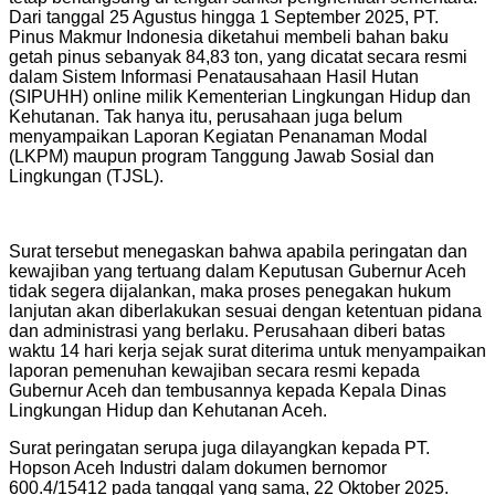
Dari tanggal 25 Agustus hingga 1 September 2025, PT.
Pinus Makmur Indonesia diketahui membeli bahan baku
getah pinus sebanyak 84,83 ton, yang dicatat secara resmi
dalam Sistem Informasi Penatausahaan Hasil Hutan
(SIPUHH) online milik Kementerian Lingkungan Hidup dan
Kehutanan. Tak hanya itu, perusahaan juga belum
menyampaikan Laporan Kegiatan Penanaman Modal
(LKPM) maupun program Tanggung Jawab Sosial dan
Lingkungan (TJSL).
Surat tersebut menegaskan bahwa apabila peringatan dan
kewajiban yang tertuang dalam Keputusan Gubernur Aceh
tidak segera dijalankan, maka proses penegakan hukum
lanjutan akan diberlakukan sesuai dengan ketentuan pidana
dan administrasi yang berlaku. Perusahaan diberi batas
waktu 14 hari kerja sejak surat diterima untuk menyampaikan
laporan pemenuhan kewajiban secara resmi kepada
Gubernur Aceh dan tembusannya kepada Kepala Dinas
Lingkungan Hidup dan Kehutanan Aceh.
Surat peringatan serupa juga dilayangkan kepada PT.
Hopson Aceh Industri dalam dokumen bernomor
600.4/15412 pada tanggal yang sama, 22 Oktober 2025.