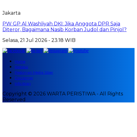
Jakarta
PW GP Al Washliyah DKI: Jika Anggota DPR Saja
Diteror, Bagaimana Nasib Korban Judol dan Pinjol?
Selasa, 21 Jul 2026 - 23:18 WIB
Home
Redaksi
Pedoman Media Siber
Disclaimer
Info Iklan
Copyright © 2026 WARTA PERISTIWA - All Rights
Reserved