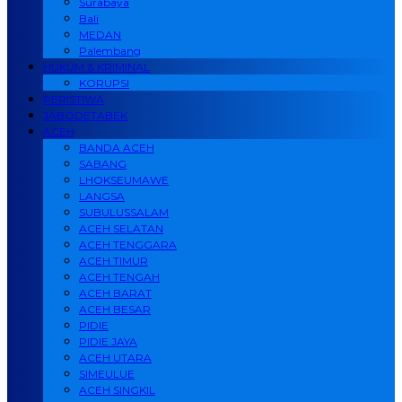
Surabaya
Bali
MEDAN
Palembang
HUKUM & KRIMINAL
KORUPSI
PERISTIWA
JABODETABEK
ACEH
BANDA ACEH
SABANG
LHOKSEUMAWE
LANGSA
SUBULUSSALAM
ACEH SELATAN
ACEH TENGGARA
ACEH TIMUR
ACEH TENGAH
ACEH BARAT
ACEH BESAR
PIDIE
PIDIE JAYA
ACEH UTARA
SIMEULUE
ACEH SINGKIL