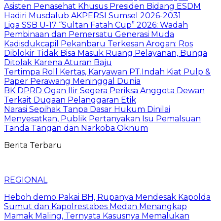
Asisten Penasehat Khusus Presiden Bidang ESDM
Hadiri Musdalub AKPERSI Sumsel 2026-2031
Liga SSB U-17 “Sultan Fatah Cup” 2026: Wadah
Pembinaan dan Pemersatu Generasi Muda
Kadisdukcapil Pekanbaru Terkesan Arogan: Ros
Diblokir Tidak Bisa Masuk Ruang Pelayanan, Bunga
Ditolak Karena Aturan Baju
Tertimpa Roll Kertas, Karyawan PT.Indah Kiat Pulp &
Paper Perawang Meninggal Dunia
BK DPRD Ogan Ilir Segera Periksa Anggota Dewan
Terkait Dugaan Pelanggaran Etik
Narasi Sepihak Tanpa Dasar Hukum Dinilai
Menyesatkan, Publik Pertanyakan Isu Pemalsuan
Tanda Tangan dan Narkoba Oknum
Berita Terbaru
REGIONAL
Heboh demo Pakai BH, Rupanya Mendesak Kapolda
Sumut dan Kapolrestabes Medan Menangkap
Mamak Maling, Ternyata Kasusnya Memalukan