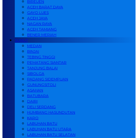
BIREUEN
ACEH BARAT DAYA
GAYO LUES
ACEH JAYA
NAGAN RAYA
ACEH TAMIANG
BENER MERIAH
SUMUT
MEDAN
BINJAI
TEBING TINGGI
PEMATANG SIANTAR
TANJUNG BALAI
SIBOLGA
PADANG SIDEMPUAN
GUNUNGSITOLI
ASAHAN
BATUBARA
DAIRI
DELI SERDANG
HUMBANG HASUNDUTAN
KARO
LABUHAN BATU
LABUHAN BATU UTARA
LABUHAN BATU SELATAN