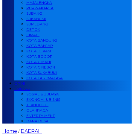
MAJALENGKA
PURWAKARTA
SUBANG
SUKABUMI
SUMEDANG
DEPOK
CIMAHI
KOTA BANDUNG
KOTA BANJAR
KOTA BEKASI
KOTA BOGOR
KOTA CIMAHI
KOTA CIREBON
KOTA SUKABUMI
KOTA TASIKMALAYA
OPINI
LAINNYA
SOSIAL & BUDAYA
EKONOMI & BISNIS
TEKNOLOGI
OLAHRAGA
ENTERTAIMENT
DANA DESA
Home
DAERAH
/